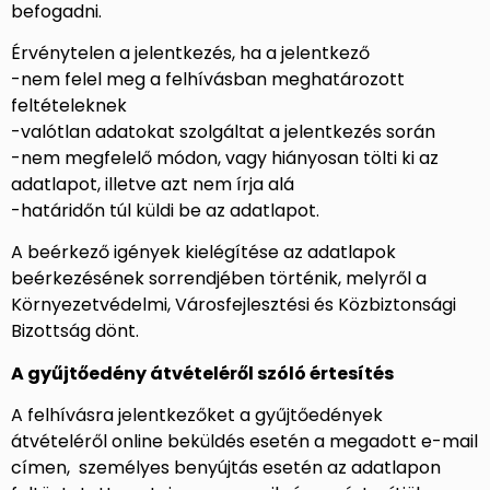
befogadni.
Érvénytelen a jelentkezés, ha a jelentkező
-nem felel meg a felhívásban meghatározott
feltételeknek
-valótlan adatokat szolgáltat a jelentkezés során
-nem megfelelő módon, vagy hiányosan tölti ki az
adatlapot, illetve azt nem írja alá
-határidőn túl küldi be az adatlapot.
A beérkező igények kielégítése az adatlapok
beérkezésének sorrendjében történik, melyről a
Környezetvédelmi, Városfejlesztési és Közbiztonsági
Bizottság dönt.
A gyűjtőedény átvételéről szóló értesítés
A felhívásra jelentkezőket a gyűjtőedények
átvételéről online beküldés esetén a megadott e-mail
címen, személyes benyújtás esetén az adatlapon