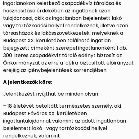
ingatlanokon keletkező csapadékvíz tárolása és
hasznosítása érdekében az ingatlanok azon
tulajdonosai, akik az ingatlanban bejelentett lakó-
vagy tartózkodási hellyel rendelkeznek, illetve azon
társasházak és lakásszövetkezetek, melyeknek a
Budapest XX. kerületében található ingatlan
bejegyzett címeként szerepel ingatlanonként 1 db,
300 literes csapadékvíz tároló edényt biztosít az
Önkormányzat az erre a célra biztosított előirányzat
erejéig az igénybejelentések sorrendjében.
A jelentkezők köre:
Jelentkezést nyújthat be minden olyan
– 18 életévét betöltött természetes személy, aki
Budapest Főváros XX. kerületében
ingatlantulajdonnal, valamint az adott ingatlanban
bejelentett lakó- vagy tartózkodási hellyel
rendelkeznek, valamint