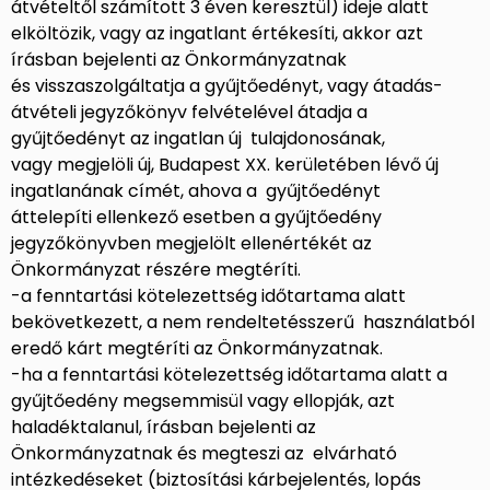
átvételtől számított 3 éven keresztül) ideje alatt
elköltözik, vagy az ingatlant értékesíti, akkor azt
írásban bejelenti az Önkormányzatnak
és visszaszolgáltatja a gyűjtőedényt, vagy átadás-
átvételi jegyzőkönyv felvételével átadja a
gyűjtőedényt az ingatlan új tulajdonosának,
vagy megjelöli új, Budapest XX. kerületében lévő új
ingatlanának címét, ahova a gyűjtőedényt
áttelepíti ellenkező esetben a gyűjtőedény
jegyzőkönyvben megjelölt ellenértékét az
Önkormányzat részére megtéríti.
-a fenntartási kötelezettség időtartama alatt
bekövetkezett, a nem rendeltetésszerű használatból
eredő kárt megtéríti az Önkormányzatnak.
-ha a fenntartási kötelezettség időtartama alatt a
gyűjtőedény megsemmisül vagy ellopják, azt
haladéktalanul, írásban bejelenti az
Önkormányzatnak és megteszi az elvárható
intézkedéseket (biztosítási kárbejelentés, lopás