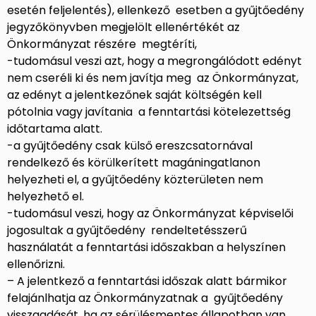
esetén feljelentés), ellenkező esetben a gyűjtőedény
jegyzőkönyvben megjelölt ellenértékét az
Önkormányzat részére megtéríti,
-tudomásul veszi azt, hogy a megrongálódott edényt
nem cseréli ki és nem javítja meg az Önkormányzat,
az edényt a jelentkezőnek saját költségén kell
pótolnia vagy javítania a fenntartási kötelezettség
időtartama alatt.
-a gyűjtőedény csak külső ereszcsatornával
rendelkező és körülkerített magáningatlanon
helyezheti el, a gyűjtőedény közterületen nem
helyezhető el.
-tudomásul veszi, hogy az Önkormányzat képviselői
jogosultak a gyűjtőedény rendeltetésszerű
használatát a fenntartási időszakban a helyszínen
ellenőrizni.
– A jelentkező a fenntartási időszak alatt bármikor
felajánlhatja az Önkormányzatnak a gyűjtőedény
visszaadását, ha az sérülésmentes állapotban van.