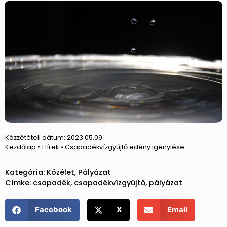
Közzétételi dátum:
2023.05.09.
Kezdőlap
»
Hírek
»
Csapadékvízgyűjtő edény igénylése
Kategória:
Közélet
,
Pályázat
Címke:
csapadék
,
csapadékvízgyűjtő
,
pályázat
Facebook
X
Email