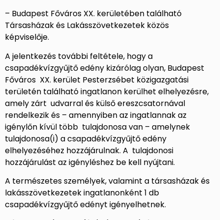
– Budapest Főváros XX. kerületében található
Társasházak és Lakásszövetkezetek közös
képviselője.
A jelentkezés további feltétele, hogy a
csapadékvízgyűjtő edény kizárólag olyan, Budapest
Főváros XX. kerület Pesterzsébet közigazgatási
területén található ingatlanon kerülhet elhelyezésre,
amely zárt udvarral és külső ereszcsatornával
rendelkezik és – amennyiben az ingatlannak az
igénylőn kívül több tulajdonosa van – amelynek
tulajdonosa(i) a csapadékvízgyűjtő edény
elhelyezéséhez hozzájárulnak. A tulajdonosi
hozzájárulást az igényléshez be kell nyújtani.
A természetes személyek, valamint a társasházak és
lakásszövetkezetek ingatlanonként 1 db
csapadékvízgyűjtő edényt igényelhetnek.