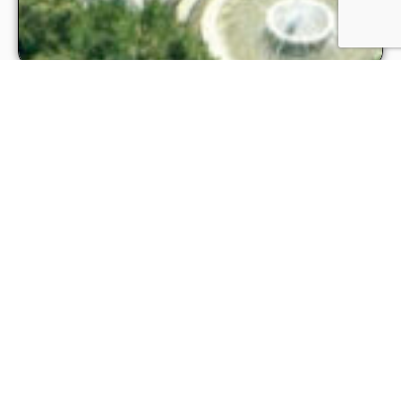
Pályázat – Településkép védelmi
támogatás
Tisztelt Pesterzsébeti Lakosok! Ezúton tájékoztatjuk
Önöket, hogy a Budapest Főváros XX. kerület
Pesterzsébet Önkormányzata Gazdasági,
Városfejlesztési, Környezetvédelmi és
Közrendvédelmi Bizottság 110/2026. (V.05.) számú
határozatával kiírt „Budapest Főváros XX. kerület
Közzétéve:
2026.06.26.