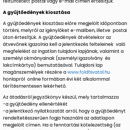
feltüntetett postai vagy e-mail címen értesítjük.
A gyűjtőedények kiosztása
A gyűjtőedények kiosztása előre megjelölt időpontban
történi, melyről az igénylőket e-mailben, illetve postai
úton értesítjük. A gyűjtőedények átvételekor az
átvevőnek igazolnia kell a jelentkezés felteleinek való
megfelelést az ingatlan tulajdoni lapjának, valamint a
személyi okmányainak (személyi igazolvány és
lakcímkártya) bemutatásával. Tulajdoni lap
magánszemélyek részére a
www.foldhivatal.hu
honlapról online formában évi két alkalommal
térítésmentesen lekérhető.
Az átadásról jegyzőkönyv készül, mely tartalmazza
-a gyűjtőedény ellenértékét
-a jelentkező nyilatkozatát arról, hogy a gyűjtőedényt
rendeltetésszerűen fogja használni az adatlapon
megjelölt címen. Ha a fenntartási kötelezettség (az