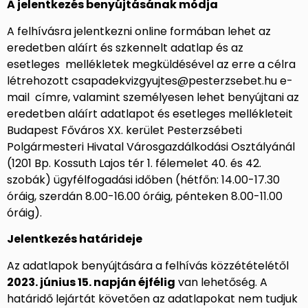
A jelentkezés benyújtásának módja
A felhívásra jelentkezni online formában lehet az
eredetben aláírt és szkennelt adatlap és az
esetleges mellékletek megküldésével az erre a célra
létrehozott csapadekvizgyujtes@pesterzsebet.hu e-
mail címre, valamint személyesen lehet benyújtani az
eredetben aláírt adatlapot és esetleges mellékleteit
Budapest Főváros XX. kerület Pesterzsébeti
Polgármesteri Hivatal Városgazdálkodási Osztályánál
(1201 Bp. Kossuth Lajos tér 1. félemelet 40. és 42.
szobák) ügyfélfogadási időben (hétfőn: 14.00-17.30
óráig, szerdán 8.00-16.00 óráig, pénteken 8.00-11.00
óráig).
Jelentkezés határideje
Az adatlapok benyújtására a felhívás közzétételétől
2023. június 15. napján éjfélig
van lehetőség. A
határidő lejártát követően az adatlapokat nem tudjuk