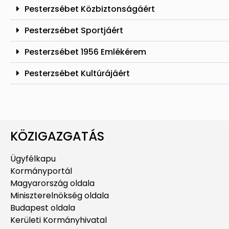
Pesterzsébet Közbiztonságáért
Pesterzsébet Sportjáért
Pesterzsébet 1956 Emlékérem
Pesterzsébet Kultúrájáért
KÖZIGAZGATÁS
Ügyfélkapu
Kormányportál
Magyarország oldala
Miniszterelnökség oldala
Budapest oldala
Kerületi Kormányhivatal