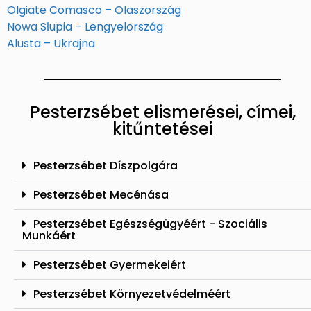
Olgiate Comasco – Olaszország
Nowa Słupia – Lengyelország
Alusta – Ukrajna
Pesterzsébet elismerései, címei,
kitűntetései
Pesterzsébet Díszpolgára
Pesterzsébet Mecénása
Pesterzsébet Egészségügyéért - Szociális
Munkáért
Pesterzsébet Gyermekeiért
Pesterzsébet Környezetvédelméért