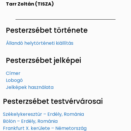
Tarr Zoltán (TISZA)
Pesterzsébet története
Állandó helytörténeti kiállítás
Pesterzsébet jelképei
Címer
Lobogó
Jelképek használata
Pesterzsébet testvérvárosai
Székelykeresztúr – Erdély, Románia
Bölön – Erdély, Románia
Frankfurt X. kerülete – Németország