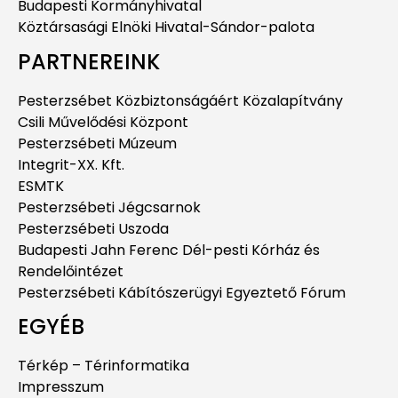
Budapesti Kormányhivatal
Köztársasági Elnöki Hivatal-Sándor-palota
PARTNEREINK
Pesterzsébet Közbiztonságáért Közalapítvány
Csili Művelődési Központ
Pesterzsébeti Múzeum
Integrit-XX. Kft.
ESMTK
Pesterzsébeti Jégcsarnok
Pesterzsébeti Uszoda
Budapesti Jahn Ferenc Dél-pesti Kórház és
Rendelőintézet
Pesterzsébeti Kábítószerügyi Egyeztető Fórum
EGYÉB
Térkép – Térinformatika
Impresszum