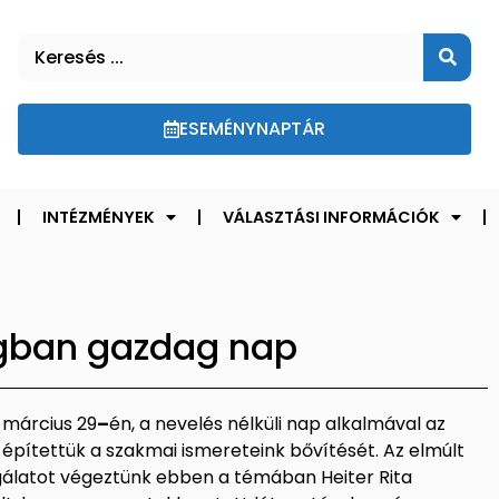
ESEMÉNYNAPTÁR
INTÉZMÉNYEK
VÁLASZTÁSI INFORMÁCIÓK
gban gazdag nap
március 29
–
én, a nevelés nélküli nap alkalmával az
építettük a szakmai ismereteink bővítését. Az elmúlt
zsgálatot végeztünk ebben a témában Heiter Rita