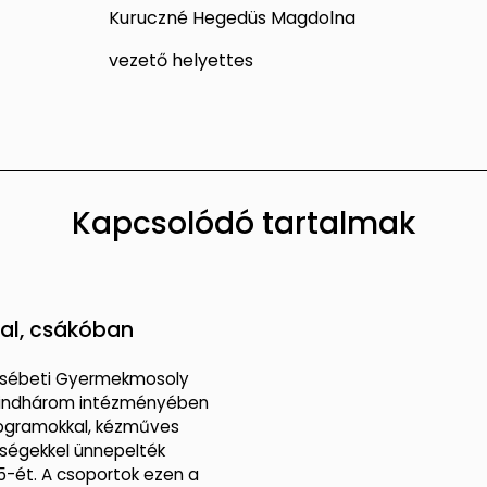
Kuruczné Hegedüs Magdolna
vezető helyettes
Kapcsolódó tartalmak
al, csákóban
zsébeti Gyermekmosoly
indhárom intézményében
rogramokkal, kézműves
ségekkel ünnepelték
5-ét. A csoportok ezen a