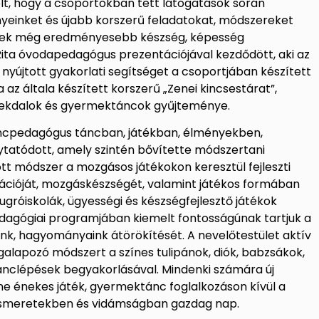
lt, hogy a csoportokban tett látogatások során
yeinket és újabb korszerű feladatokat, módszereket
kek még eredményesebb készség, képesség
 Rita óvodapedagógus prezentációjával kezdődött, aki az
yújtott gyakorlati segítséget a csoportjában készített
 az általa készített korszerű „Zenei kincsestárat”,
mekdalok és gyermektáncok gyűjteménye.
áncpedagógus táncban, játékban, élményekben,
atódott, amely szintén bővítette módszertani
zott módszer a mozgásos játékokon keresztül fejleszti
cióját, mozgáskészségét, valamint játékos formában
gróiskolák, ügyességi és készségfejlesztő játékok
dagógiai programjában kiemelt fontosságúnak tartjuk a
nk, hagyományaink átörökítését. A nevelőtestület aktív
galapozó módszert a színes tulipánok, diók, babzsákok,
tánclépések begyakorlásával. Mindenki számára új
ene énekes játék, gyermektánc foglalkozáson kívül a
 ismeretekben és vidámságban gazdag nap.