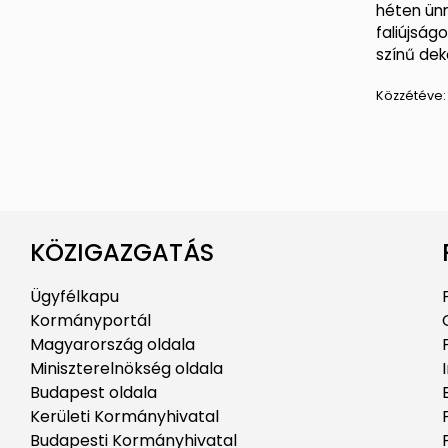
héten ünn
faliújság
színű deko
Közzétéve
KÖZIGAZGATÁS
Ügyfélkapu
Kormányportál
Magyarország oldala
Miniszterelnökség oldala
Budapest oldala
Kerületi Kormányhivatal
Budapesti Kormányhivatal