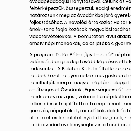
óvodapedagógus irányításával. Célunk az vo
feltérképezzük, összegezzük eddigi eredmén
határozzunk meg az óvodánkba járó gyere
fejlesztéséhez. A nevelési értekezlet Heiter
ének-zene foglalkozások megvalósításához n
videofelvételekkel. A bemutatón kívül átadta
amely népi mondókák, dalos játékok, gyer
A program Tatár Péter „Így tedd rá!” népt
vidámságban gazdag továbbképzésével folyt
tudásunkat. A Balatoni Katalin által kidolgo
többek között a gyermekek mozgáskoordiná
tanulhatják meg a magyar néptánc alapjait u
segítségével. Óvodánk „Egészségnevelő” pe
rendszeres mozgást, valamint a népi kultúrá
lelkesedéssel sajátította el a néptáncot me
gumizás, népi játékok, mondókák, dalok és 
ötleteket és lendületet nyújtott az „ének, z
többi óvodai tevékenységhez is a táncban,