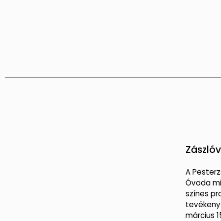
Zászlóv
A Pester
Óvoda m
színes p
tevékeny
március 1