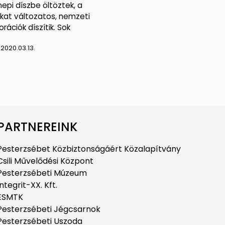
epi díszbe öltöztek, a
okat változatos, nemzeti
rációk díszítik. Sok
:
2020.03.13.
PARTNEREINK
Pesterzsébet Közbiztonságáért Közalapítvány
Csili Művelődési Központ
Pesterzsébeti Múzeum
Integrit-XX. Kft.
ESMTK
Pesterzsébeti Jégcsarnok
Pesterzsébeti Uszoda