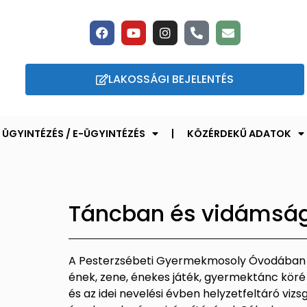
LAKOSSÁGI BEJELENTÉS
ÜGYINTÉZÉS / E-ÜGYINTÉZÉS
KÖZÉRDEKŰ ADATOK
Táncban és vidámsá
A Pesterzsébeti Gyermekmosoly Óvodában 
ének, zene, énekes játék, gyermektánc köré 
és az idei nevelési évben helyzetfeltáró vi