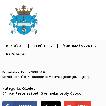
KEZDŐLAP
KERÜLET
ÖNKORMÁNYZAT
KAPCSOLAT
Közzétételi dátum:
2018.04.04.
Kezdőlap
»
Hírek
»
Táncban és vidámságban gazdag nap
Kategória:
Közélet
Címke:
Pesterzsébeti Gyermekmosoly Óvoda
Facebook
X
Email