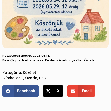
Közzétételi dátum:
2026.05.14.
Kezdőlap
»
Hírek
»
1 éves a Pesterzsébeti Egyesített Óvoda
Kategória:
Közélet
Címke:
csili
,
Óvoda
,
PEO
Facebook
X
Email