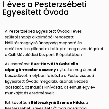
1 éves a Pesterzsébeti
Egyesített Óvoda
A Pesterzsébeti Egyesített Óvoda 1 éves
születésnapja alkalmából rendezett
kiállításmegnyitó ünnepség megható és
emlékezetes pillanatokkal lepte meg a vendégeket
a Csili Művelődési Központ B épületében.
Az eseményt
Buc-Horváth Gabriella
alpolgármester asszony
nyitotta meg ünnepi
beszédével, melyben felidézte a Pesterzsébeti
Egyesített Óvoda megalakulásának kezdeti
időszakát, az indulás kihívásait, az elmúlt egy év
munkáját és eredményeit.
Ezt követően
Bélteczkyné Szende Hilda
, a
Pesterzsébeti Egyesített Óvoda igazgatója