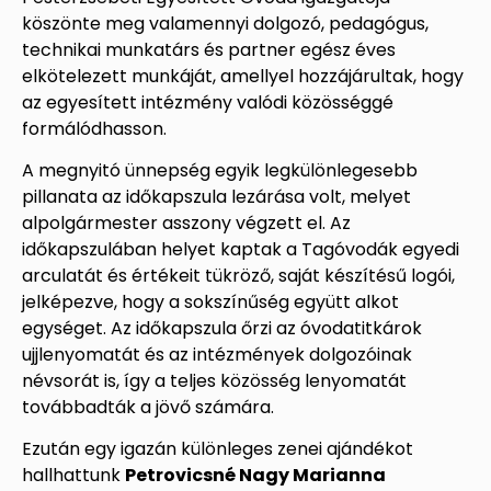
köszönte meg valamennyi dolgozó, pedagógus,
technikai munkatárs és partner egész éves
elkötelezett munkáját, amellyel hozzájárultak, hogy
az egyesített intézmény valódi közösséggé
formálódhasson.
A megnyitó ünnepség egyik legkülönlegesebb
pillanata az időkapszula lezárása volt, melyet
alpolgármester asszony végzett el. Az
időkapszulában helyet kaptak a Tagóvodák egyedi
arculatát és értékeit tükröző, saját készítésű logói,
jelképezve, hogy a sokszínűség együtt alkot
egységet. Az időkapszula őrzi az óvodatitkárok
ujjlenyomatát és az intézmények dolgozóinak
névsorát is, így a teljes közösség lenyomatát
továbbadták a jövő számára.
Ezután egy igazán különleges zenei ajándékot
hallhattunk
Petrovicsné Nagy Marianna