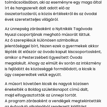
tolmácsolásában, aki az eseményre egy maga által
írt és hangszerelt dalt adott elő az
összetartozásról, a közös értékekről és az óvodai
évek szeretetteljes világáról.
Az ünnepség zárásaként a Nyitnikék Tagóvoda
Nyuszi csoportjának megható műsorát láttuk.
Az ő szereplésük különösen szimbolikus
jelentőséggel bírt, hiszen ezek a gyermekek akkor
lépték át először az óvoda kapuit kiscsoportosként,
amikor a Pesterzsébeti Egyesített Óvoda
megalakult. Ahogy az elmúlt év során az intézmény
is fejlődött és közösséggé formálódott, a kicsik is
úgy cseperedtek velük együtt.
A műsort követően kicsik és nagyok közösen
énekelték a Boldog születésnapot című dalt,
majd elfogyasztották az ünnepi tortát.
A program zárásaként a vendégek megtekintették
az évforduló alkalmából rendezett kiállítást,