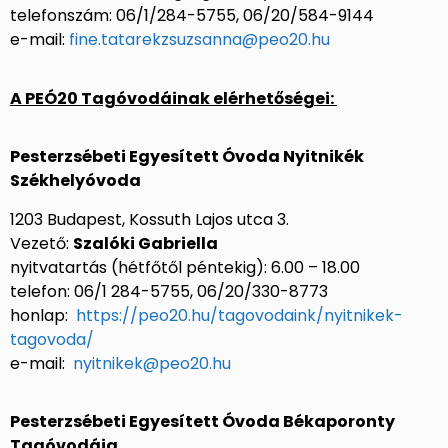
telefonszám: 06/1/284-5755, 06/20/584-9144
e-mail:
fine.tatarekzsuzsanna@peo20.hu
A PEÓ20 Tagóvodáinak elérhetőségei:
Pesterzsébeti Egyesített Óvoda Nyitnikék
Székhelyóvoda
1203 Budapest, Kossuth Lajos utca 3.
Vezető:
Szalóki Gabriella
nyitvatartás (hétfőtől péntekig): 6.00 – 18.00
telefon: 06/1 284-5755, 06/20/330-8773
honlap:
https://peo20.hu/tagovodaink/nyitnikek-
tagovoda/
e-mail:
nyitnikek@peo20.hu
Pesterzsébeti Egyesített Óvoda Békaporonty
Tagóvodája