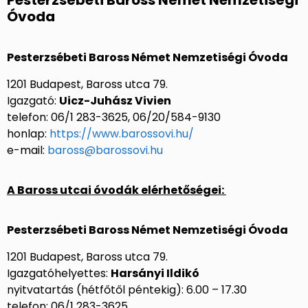
Pesterzsébeti Baross Német Nemzetiségi
Óvoda
Pesterzsébeti Baross Német Nemzetiségi Óvoda
1201 Budapest, Baross utca 79.
Igazgató:
Uicz-Juhász Vivien
telefon: 06/1 283-3625, 06/20/584-9130
honlap:
https://www.barossovi.hu/
e-mail:
baross@barossovi.hu
A Baross utcai óvodák elérhetőségei:
Pesterzsébeti Baross Német Nemzetiségi Óvoda
1201 Budapest, Baross utca 79.
Igazgatóhelyettes:
Harsányi Ildikó
nyitvatartás (hétfőtől péntekig): 6.00 – 17.30
telefon: 06/1 283-3625