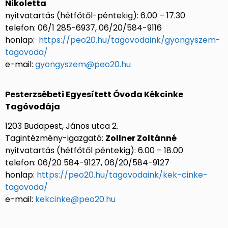
Nikoletta
nyitvatartás (hétfőtől-péntekig): 6.00 – 17.30
telefon: 06/1 285-6937, 06/20/584-9116
honlap:
https://peo20.hu/tagovodaink/gyongyszem-
tagovoda/
e-mail:
gyongyszem@peo20.hu
Pesterzsébeti Egyesített Óvoda Kékcinke
Tagóvodája
1203 Budapest, János utca 2.
Tagintézmény-igazgató:
Zollner Zoltánné
nyitvatartás (hétfőtől péntekig): 6.00 – 18.00
telefon: 06/20 584-9127, 06/20/584-9127
honlap:
https://peo20.hu/tagovodaink/kek-cinke-
tagovoda/
e-mail:
kekcinke@peo20.hu