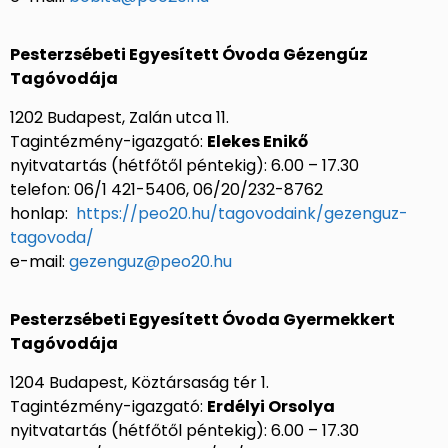
Pesterzsébeti Egyesített Óvoda Gézengúz
Tagóvodája
1202 Budapest, Zalán utca 11.
Tagintézmény-igazgató:
Elekes Enikő
nyitvatartás (hétfőtől péntekig): 6.00 – 17.30
telefon: 06/1 421-5406, 06/20/232-8762
honlap:
https://peo20.hu/tagovodaink/gezenguz-
tagovoda/
e-mail:
gezenguz@peo20.hu
Pesterzsébeti Egyesített Óvoda Gyermekkert
Tagóvodája
1204 Budapest, Köztársaság tér 1.
Tagintézmény-igazgató:
Erdélyi Orsolya
nyitvatartás (hétfőtől péntekig): 6.00 – 17.30