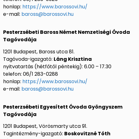
honlap:
https://www.barossovi.hu/
e-mail:
baross@barossovi.hu
Pesterzsébeti Baross Német Nemzetiségi Óvoda
Tagóvodája
1201 Budapest, Baross utca 81.
Tagóvoda-igazgató:
Láng Krisztina
nyitvatartás (hétfőtől péntekig): 6.00 – 17.30
telefon: 06/1 283-0288
honlap:
https://www.barossovi.hu/
e-mail:
baross@barossovi.hu
Pesterzsébeti Egyesített Óvoda Gyöngyszem
Tagóvodája
1201 Budapest, Vörösmarty utca 91.
Tagintézmény-igazgató:
Boskovitzné Tóth