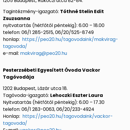
1205 Budapest, Rákóczi utca 82-84.
Tagintézmény-igazgató:
Tóthné Stelin Edit
Zsuzsanna
nyitvatartás (hétfőtől péntekig): 6.00 – 18.00
telefon: 06/1 285-2515, 06/20/525-8749
honlap:
https://peo20.hu/tagovodaink/makvirag-
tagovoda/
e-mail:
makvirag@peo20.hu
Pesterzsébeti Egyesített Óvoda Vackor
Tagóvodája
1202 Budapest, Lázár utca 18.
Tagóvoda-igazgató:
Lehoczki Eszter Laura
Nyitvatartás (hétfőtől péntekig): 6.00 – 17.30
telefon: 06/1 283-0063, 06/20/233-4924
Honlap:
https://peo20.hu/tagovodaink/vackor-
tagovoda/