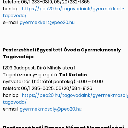
telefon: 06/1 283-0819, 06/20/232-1365
honlap:
https://peo20.hu/tagovodaink/gyermekkert-
tagovoda/
e-mail:
gyermekkert@peo20.hu
Pesterzsébeti Egyesített Óvoda Gyermekmosoly
Tagóvodája
1203 Budapest, Bíró Mihály utca 1.
Tagintézmény-igazgató:
Tot Katalin
nyitvatartás (hétfőtől péntekig): 6.00 – 18.00
telefon: 06/1 285-0025, 06/20/584-9126
honlap:
https://peo20.hu/tagovodaink/gyermekmosol
tagovoda/
e-mail:
gyermekmosoly@peo20.hu
: