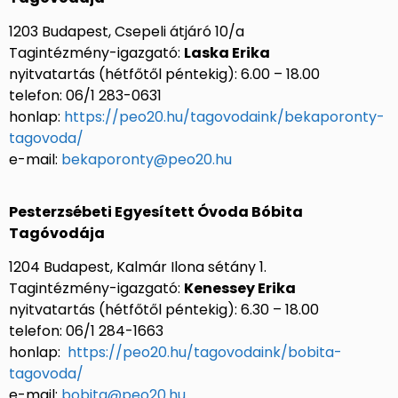
1203 Budapest, Csepeli átjáró 10/a
Tagintézmény-igazgató:
Laska Erika
nyitvatartás (hétfőtől péntekig): 6.00 – 18.00
telefon: 06/1 283-0631
honlap:
https://peo20.hu/tagovodaink/bekaporonty-
tagovoda/
e-mail:
bekaporonty@peo20.hu
Pesterzsébeti Egyesített Óvoda Bóbita
Tagóvodája
1204 Budapest, Kalmár Ilona sétány 1.
Tagintézmény-igazgató:
Kenessey Erika
nyitvatartás (hétfőtől péntekig): 6.30 – 18.00
telefon: 06/1 284-1663
honlap:
https://peo20.hu/tagovodaink/bobita-
tagovoda/
e-mail:
bobita@peo20.hu