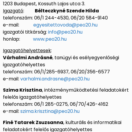
1203 Budapest, Kossuth Lajos utca 3.
Igazgató
:
Bélteczkyné Szende Hilda
telefonszám: 06/1 244-4530, 06/20 584-9140
e-mail:
egyesitettovoda@peo20.hu
igazgatói titkárság:
info@peo20.hu
honlap:
www.peo20.hu
Igazgatóhelyettesek
:
Várhalmi Andrásné
, tanügyi és esélyegyenlőségi
igazgatóhelyettes
telefonszám: 06/1/285-6937, 06/20/356-6577
e-mail:
varhalmi.andrasne@peo20.hu
Szima Krisztina
, intézményműködtetési feladatokért
felelős igazgatóhelyettes
telefonszám: 06/1 285-0275, 06/70/426-4162
e-mail:
szima.krisztina@peo20.hu
Finé Tatarek Zsuzsanna
, kulturális és informatikai
feladatokért felelős igazgatóhelyettes