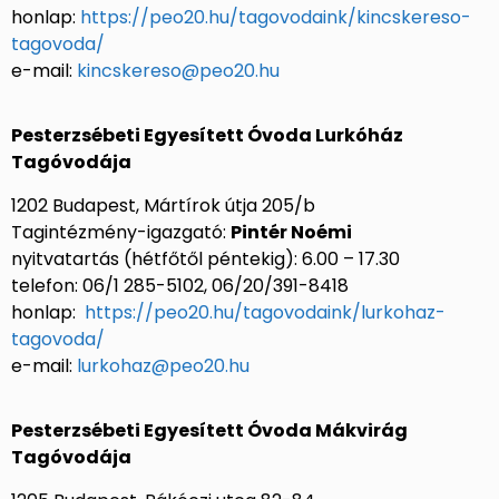
honlap:
https://peo20.hu/tagovodaink/kincskereso-
tagovoda/
e-mail:
kincskereso@peo20.hu
Pesterzsébeti Egyesített Óvoda Lurkóház
Tagóvodája
1202 Budapest, Mártírok útja 205/b
Tagintézmény-igazgató:
Pintér Noémi
nyitvatartás (hétfőtől péntekig): 6.00 – 17.30
telefon: 06/1 285-5102, 06/20/391-8418
honlap:
https://peo20.hu/tagovodaink/lurkohaz-
tagovoda/
e-mail:
lurkohaz@peo20.hu
Pesterzsébeti Egyesített Óvoda Mákvirág
Tagóvodája