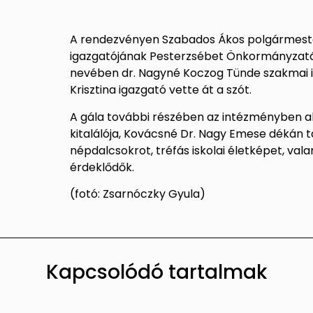
A rendezvényen Szabados Ákos polgármester
igazgatójának Pesterzsébet Önkormányzatána
nevében dr. Nagyné Koczog Tünde szakmai 
Krisztina igazgató vette át a szót.
A gála további részében az intézményben a
kitalálója, Kovácsné Dr. Nagy Emese dékán t
népdalcsokrot, tréfás iskolai életképet, v
érdeklődők.
(fotó: Zsarnóczky Gyula)
Kapcsolódó tartalmak