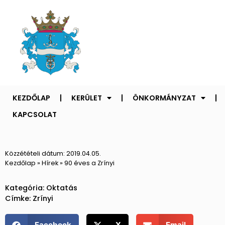
KEZDŐLAP
KERÜLET
ÖNKORMÁNYZAT
KAPCSOLAT
Közzétételi dátum:
2019.04.05.
Kezdőlap
»
Hírek
»
90 éves a Zrínyi
Kategória:
Oktatás
Címke:
Zrínyi
Facebook
X
Email