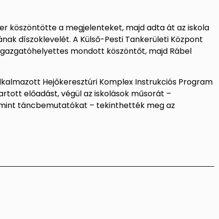
 köszöntötte a megjelenteket, majd adta át az iskola
k díszoklevelét. A Külső-Pesti Tankerületi Központ
igazgatóhelyettes mondott köszöntőt, majd Rábel
lkalmazott Hejőkeresztúri Komplex Instrukciós Program
artott előadást, végül az iskolások műsorát –
alamint táncbemutatókat – tekinthették meg az