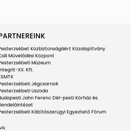
PARTNEREINK
Pesterzsébet Közbiztonságáért Közalapítvány
Csili Művelődési Központ
Pesterzsébeti Múzeum
Integrit-XX. Kft.
ESMTK
Pesterzsébeti Jégcsarnok
Pesterzsébeti Uszoda
Budapesti Jahn Ferenc Dél-pesti Kórház és
Rendelőintézet
Pesterzsébeti Kábítószerügyi Egyeztető Fórum
va.