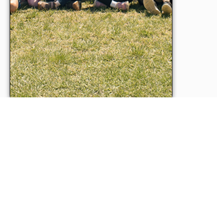
KÖZIGAZGATÁS
Ügyfélkapu
Kormányportál
Magyarország oldala