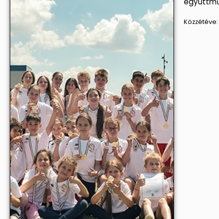
együttmű
Közzétéve