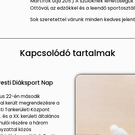
Mártírok útja 205.) A szülőknek lehetőségük 
Ottóval, az edzőkkel és a leendő sportosztály
Sok szeretettel várunk minden kedves jelen
Kapcsolódó tartalmak
esti Diáksport Nap
jus 22-én második
al került megrendezésre a
ti Tankerületi Központ
IX. és a XX. kerületi általános
anulói részére a három
yzattal közös