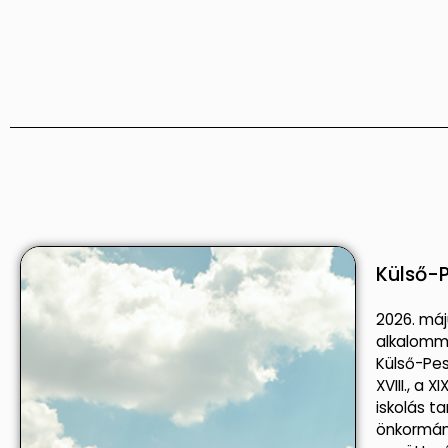
Külső-P
2026. má
alkalomm
Külső-Pes
XVIII., a X
iskolás t
önkormán