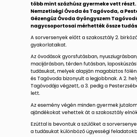
több mint százhúsz gyermeke vett részt.
Nemzetiségi Óvoda és Tagóvoda, a Peste
Gézengúz Óvoda Gyöngyszem Tagóvodája
nagycsoportosai mérhették össze tudás
A sorversenyek előtt a szakosztály 2. birkó
gyakorlataikat.
Az óvodások gyorsfutásban, nyusziugrásban,
macijárásban, térden futásban, laposkúszá
tudásukat, melyek alapján magabiztos fölé
és Tagóvoda bizonyult a legjobbnak. A 2. 
Tagóvodája végzett, a 3. pedig a Pesterzséb
lett.
Az esemény végén minden gyermek jutalomba
ajándékokat vehettek át a szakosztály elnöké
Ezúttal is bevontuk a szülőket a sorversenye
a tudásukat különböző ügyességi feladatokb