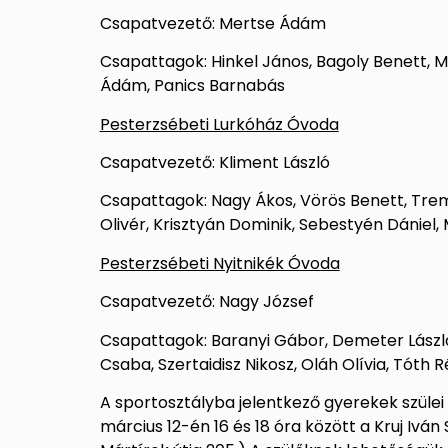
Csapatvezető: Mertse Ádám
Csapattagok: Hinkel János, Bagoly Benett, M
Ádám, Panics Barnabás
Pesterzsébeti Lurkóház Óvoda
Csapatvezető: Kliment László
Csapattagok: Nagy Ákos, Vörös Benett, Tre
Olivér, Krisztyán Dominik, Sebestyén Dániel
Pesterzsébeti Nyitnikék Óvoda
Csapatvezető: Nagy József
Csapattagok: Baranyi Gábor, Demeter László, 
Csaba, Szertaidisz Nikosz, Oláh Olívia, Tót
A sportosztályba jelentkező gyerekek szülei 
március 12-én 16 és 18 óra között a Kruj Iv