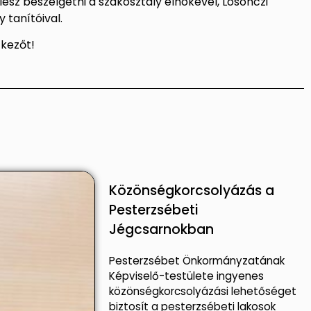
lesz beszélgetni a szakosztály elnökével, Losonczi
 tanítóival.
tkezőt!
Közönségkorcsolyázás a
Pesterzsébeti
Jégcsarnokban
Pesterzsébet Önkormányzatának
Képviselő-testülete ingyenes
közönségkorcsolyázási lehetőséget
biztosít a pesterzsébeti lakosok