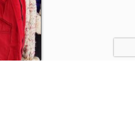
EGYÉB
Térkép – Térinformatika
Impresszum
Jognyilatkozat és Adatvédelem