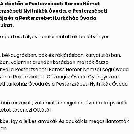
 A döntőn a Pesterzsébeti Baross Német
rzsébeti Nyitnikék Óvoda, a Pesterzsébeti
 és a Pesterzsébeti Lurkóház Óvoda
ukat.
zó sportosztályos tanulói mutatták be látványos
 békaugrásban, pók és rákjárásban, kutyafutásban,
sban, valamint grundbirkózásban mérték össze
nnyel a Pesterzsébeti Baross Német Nemzetiségi Óvoda
helyen a Pesterzsébeti Gézengúz Óvoda Gyöngyszem
eti Lurkóház Óvoda és a Pesterzsébeti Nyitnikék Óvoda
n részesült, valamint a megjelent óvodák képviselői
től, Losonczi Ottótól.
kbe, így a lelkes anyukák és apukák is megcsillantották
an.