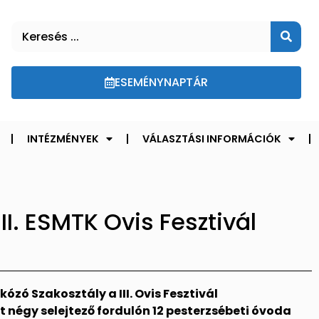
ESEMÉNYNAPTÁR
INTÉZMÉNYEK
VÁLASZTÁSI INFORMÁCIÓK
II. ESMTK Ovis Fesztivál
zó Szakosztály a III. Ovis Fesztivál
t négy selejtező fordulón 12 pesterzsébeti óvoda