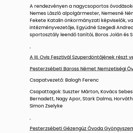
A rendezvényen a nagycsoportos óvodásoko
Nemes László alpolgármester, Nemesné Német
Fekete Katalin önkormányzati képviselők, val
intézményvezetője, Együdné Szegedi Andrea 
sportosztály leendő tanítói, Boros Jolán és Sa
A III. Ovis Fesztivál Szuperdöntőjének részt 
Pesterzsébeti Baross Német Nemzetiségi Ó
Csapatvezető: Balogh Ferenc
Csapattagok: Suszter Márton, Kovács Sebest
Bernadett, Nagy Apor, Stark Dalma, Horváth 
Simon Zselyke
Pesterzsébeti Gézengúz Óvoda Gyöngysze