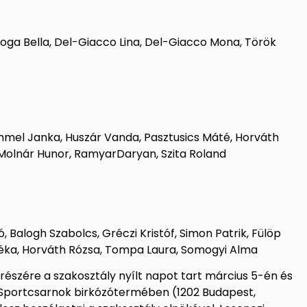
oga Bella, Del-Giacco Lina, Del-Giacco Mona, Török
mmel Janka, Huszár Vanda, Pasztusics Máté, Horváth
, Molnár Hunor, RamyarDaryan, Szita Roland
Balogh Szabolcs, Gréczi Kristóf, Simon Patrik, Fülöp
h Réka, Horváth Rózsa, Tompa Laura, Somogyi Alma
részére a szakosztály nyílt napot tart március 5-én és
án Sportcsarnok birkózótermében (1202 Budapest,