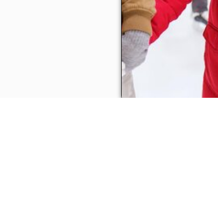
PARTNEREINK
Pesterzsébet Közbiztonságáért Közalapítvány
Csili Művelődési Központ
Pesterzsébeti Múzeum