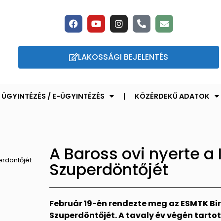
LAKOSSÁGI BEJELENTÉS
ÜGYINTÉZÉS / E-ÜGYINTÉZÉS
KÖZÉRDEKŰ ADATOK
A Baross ovi nyerte a I
perdöntőjét
Szuperdöntőjét
Február 19-én rendezte meg az ESMTK Birkó
Szuperdöntőjét. A tavaly év végén tartot