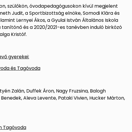
n, szülőkön, óvodapedagógusokon kívül megjelent
h Judit, a Sportbizottság elnöke, Somodi Klára és
amint Lernyei Ákos, a Gyulai István Általános Iskola
tanítónő és a 2020/2021-es tanévben induló birkózó
lga Kristóf.
vevő gyerekei:
voda és Tagóvoda
yén Zalán, Duffek Áron, Nagy Fruzsina, Balogh
Benedek, Aleva Levente, Pataki Vivien, Hucker Márton,
m Tagóvoda