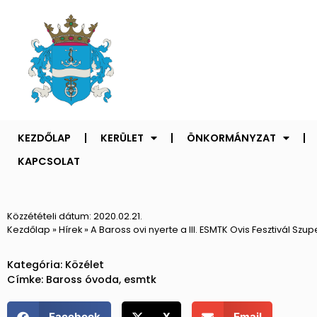
KEZDŐLAP
KERÜLET
ÖNKORMÁNYZAT
KAPCSOLAT
Közzétételi dátum:
2020.02.21.
Kezdőlap
»
Hírek
»
A Baross ovi nyerte a III. ESMTK Ovis Fesztivál Szu
Kategória:
Közélet
Címke:
Baross óvoda
,
esmtk
Facebook
X
Email