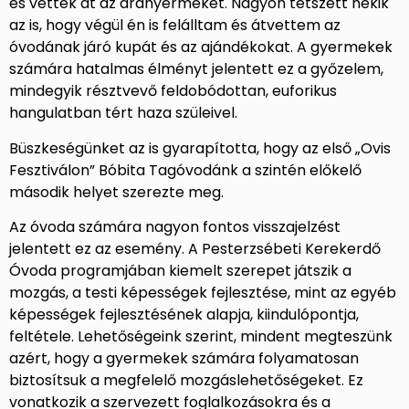
és vették át az aranyérmeket. Nagyon tetszett nekik
az is, hogy végül én is felálltam és átvettem az
óvodának járó kupát és az ajándékokat. A gyermekek
számára hatalmas élményt jelentett ez a győzelem,
mindegyik résztvevő feldobódottan, euforikus
hangulatban tért haza szüleivel.
Büszkeségünket az is gyarapította, hogy az első „Ovis
Fesztiválon” Bóbita Tagóvodánk a szintén előkelő
második helyet szerezte meg.
Az óvoda számára nagyon fontos visszajelzést
jelentett ez az esemény. A Pesterzsébeti Kerekerdő
Óvoda programjában kiemelt szerepet játszik a
mozgás, a testi képességek fejlesztése, mint az egyéb
képességek fejlesztésének alapja, kiindulópontja,
feltétele. Lehetőségeink szerint, mindent megteszünk
azért, hogy a gyermekek számára folyamatosan
biztosítsuk a megfelelő mozgáslehetőségeket. Ez
vonatkozik a szervezett foglalkozásokra és a