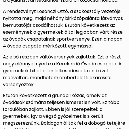
a Gyulai István Általános Iskola birkózócsarnokába.
A rendezvényt Losonczi Ottó, a szakosztály vezetője
nyitotta meg, majd néhány birkózópalánta látványos
bemutatóját csodálhattuk. Ezután következett az
eseménynek a gyermekek által legjobban várt része:
az óvodák csapatainak sportversenye. Ezen a napon
4 óvoda csapata mérkőzött egymással.
Az első részben váltóversenyek zajlottak. Ezt a részt
nagy előnnyel nyerte a Kerekerdő Óvoda csapata. A
gyermekek hihetetlen lelkesedéssel, rendkívül
motiváltan, mondhatom emberfeletti akarással
versenyeztek.
Ezután következett a grundbirkózás, amely az
óvodások számára teljesen ismeretlen volt. Ez több
fordulóban zajlott. Ebben is jól szerepeltek a
gyermekek, így a végső győzelmet is sikerült
megszereznünk. Boldogan álltak fel a dobogó tetejére