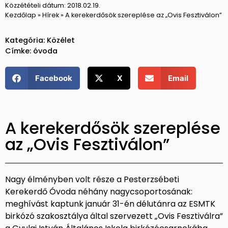
Közzétételi dátum:
2018.02.19.
Kezdőlap
»
Hírek
»
A kerekerdősök szereplése az „Ovis Fesztiválon”
Kategória:
Közélet
Címke:
óvoda
Facebook
X
Email
A kerekerdősök szereplése
az „Ovis Fesztiválon”
Nagy élményben volt része a Pesterzsébeti
Kerekerdő Óvoda néhány nagycsoportosának:
meghívást kaptunk január 31-én délutánra az ESMTK
birkózó szakosztálya által szervezett „Ovis Fesztiválra”