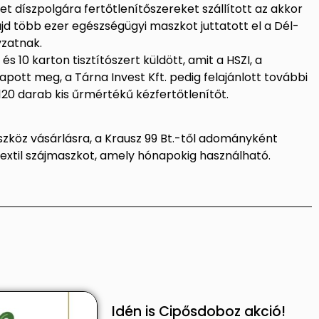
et díszpolgára fertőtlenítőszereket szállított az akkor
több ezer egészségügyi maszkot juttatott el a Dél-
yzatnak.
s 10 karton tisztítószert küldött, amit a HSZI, a
pott meg, a Tárna Invest Kft. pedig felajánlott további
20 darab kis űrmértékű kézfertőtlenítőt.
szköz vásárlásra, a Krausz 99 Bt.-től adományként
extil szájmaszkot, amely hónapokig használható.
Idén is Cipősdoboz akció!