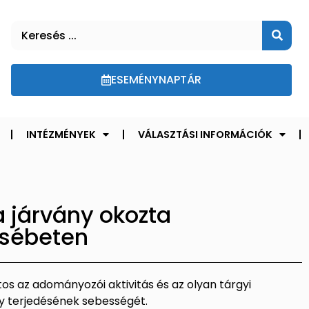
ESEMÉNYNAPTÁR
INTÉZMÉNYEK
VÁLASZTÁSI INFORMÁCIÓK
 járvány okozta
zsébeten
os az adományozói aktivitás és az olyan tárgyi
ny terjedésének sebességét.