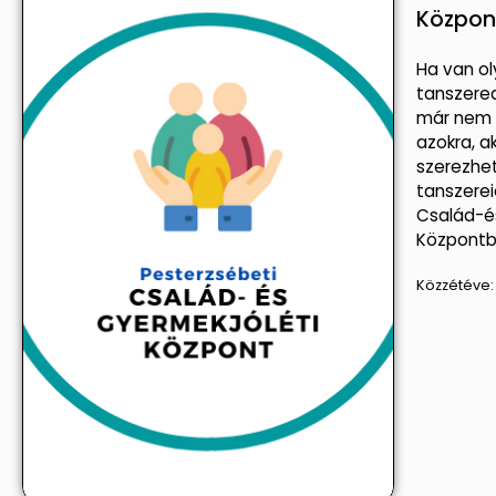
Központ
Ha van o
tanszere
már nem l
azokra, a
szerezhe
tanszerei
Család-é
Központb
Közzétéve