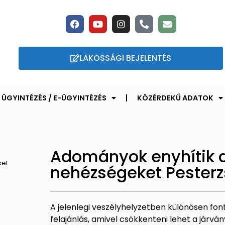
LAKOSSÁGI BEJELENTÉS
ÜGYINTÉZÉS / E-ÜGYINTÉZÉS
KÖZÉRDEKŰ ADATOK
Adományok enyhítik a
ket
nehézségeket Pester
A jelenlegi veszélyhelyzetben különösen font
felajánlás, amivel csökkenteni lehet a járvá