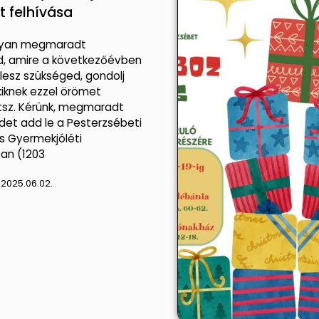
 felhívása
lyan megmaradt
d, amire a következőévben
esz szükséged, gondolj
kiknek ezzel örömet
tsz. Kérünk, megmaradt
det add le a Pesterzsébeti
s Gyermekjóléti
an (1203
:
2025.06.02.