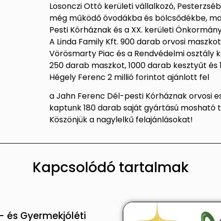
Losonczi Ottó kerületi vállalkozó, Pesterzséb
még működő óvodákba és bölcsődékbe, majd 
Pesti Kórháznak és a XX. kerületi Önkormán
A Linda Family Kft. 900 darab orvosi maszkot é
Vörösmarty Piac és a Rendvédelmi osztály ka
250 darab maszkot, 1000 darab kesztyűt és 1
Hégely Ferenc 2 millió forintot ajánlott fel
a Jahn Ferenc Dél-pesti Kórháznak orvosi e
kaptunk 180 darab saját gyártású mosható t
Köszönjük a nagylelkű felajánlásokat!
Kapcsolódó tartalmak
 és Gyermekjóléti