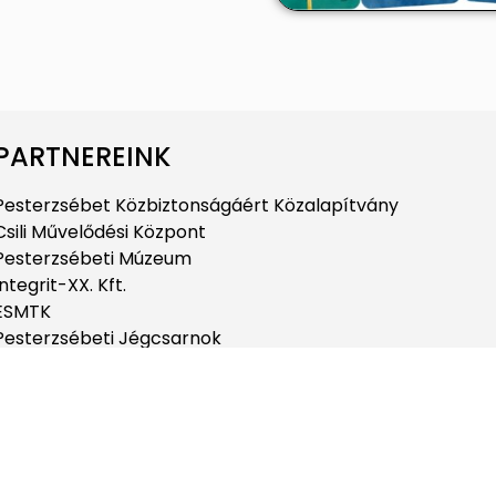
PARTNEREINK
Pesterzsébet Közbiztonságáért Közalapítvány
Csili Művelődési Központ
Pesterzsébeti Múzeum
Integrit-XX. Kft.
ESMTK
Pesterzsébeti Jégcsarnok
Pesterzsébeti Uszoda
Budapesti Jahn Ferenc Dél-pesti Kórház és
Rendelőintézet
Pesterzsébeti Kábítószerügyi Egyeztető Fórum