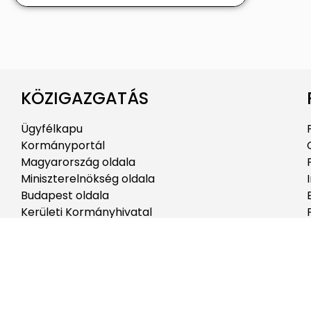
KÖZIGAZGATÁS
Ügyfélkapu
Kormányportál
Magyarország oldala
Miniszterelnökség oldala
Budapest oldala
Kerületi Kormányhivatal
Budapesti Kormányhivatal
Köztársasági Elnöki Hivatal-Sándor-palota