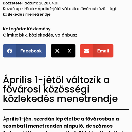
Közzétételi dátum:
2020.04.01.
Kezdőlap
»
Hírek
»
Április 1-jétől változik a fővárosi közösségi
közlekedés menetrendje
Kategória:
Közlemény
Címke:
bkk
,
közlekedés
,
volánbusz
Facebook
X
Email
Április 1-jétől változik a
fővárosi közösségi
közlekedés menetrendje
Á
prilis 1-jén, szerdán lép életbe a fővárosban a
szombati menetrenden alapuló, de számos