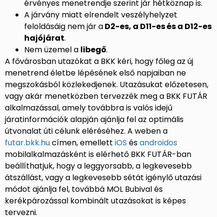
érvényes menetrendje szerint jár hétköznap is.
A járvány miatt elrendelt veszélyhelyzet
feloldásáig nem jár a
D2-es, a D11-es és a D12-es
hajójárat
.
Nem üzemel a
libegő
.
A fővárosban utazókat a BKK kéri, hogy főleg az új
menetrend életbe lépésének első napjaiban ne
megszokásból közlekedjenek. Utazásukat előzetesen,
vagy akár menetközben tervezzék meg a BKK FUTÁR
alkalmazással, amely továbbra is valós idejű
járatinformációk alapján ajánlja fel az optimális
útvonalat úti célunk eléréséhez. A weben a
futar.bkk.hu
címen, emellett
iOS
és
androidos
mobilalkalmazásként is elérhető BKK FUTÁR-ban
beállíthatjuk, hogy a leggyorsabb, a legkevesebb
átszállást, vagy a legkevesebb sétát igénylő utazási
módot ajánlja fel, továbbá MOL Bubival és
kerékpározással kombinált utazásokat is képes
tervezni.