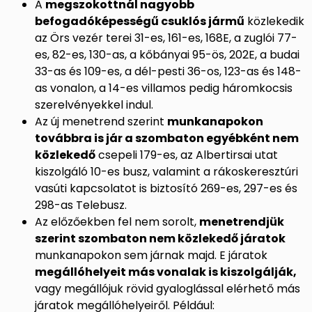
A
megszokottnál nagyobb
befogadóképességű csuklós jármű
közlekedik
az Örs vezér terei 31-es, 161-es, 168E, a zuglói 77-
es, 82-es, 130-as, a kőbányai 95-ös, 202E, a budai
33-as és 109-es, a dél-pesti 36-os, 123-as és 148-
as vonalon, a 14-es villamos pedig háromkocsis
szerelvényekkel indul.
Az új menetrend szerint
munkanapokon
továbbra is jár a szombaton egyébként nem
közlekedő
csepeli 179-es, az Albertirsai utat
kiszolgáló 10-es busz, valamint a rákoskeresztúri
vasúti kapcsolatot is biztosító 269-es, 297-es és
298-as Telebusz.
Az előzőekben fel nem sorolt,
menetrendjük
szerint szombaton nem közlekedő járatok
munkanapokon sem járnak majd. E járatok
megállóhelyeit más vonalak is kiszolgálják,
vagy megállójuk rövid gyaloglással elérhető más
járatok megállóhelyeiről. Például: