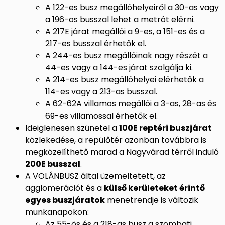
A 122-es busz megállóhelyeiről a 30-as vagy
a 196-os busszal lehet a metrót elérni.
A 217E járat megállói a 9-es, a 151-es és a
217-es busszal érhetők el.
A 244-es busz megállóinak nagy részét a
44-es vagy a 144-es járat szolgálja ki.
A 214-es busz megállóhelyei elérhetők a
114-es vagy a 213-as busszal.
A 62-62A villamos megállói a 3-as, 28-as és
69-es villamossal érhetők el.
Ideiglenesen szünetel a
100E reptéri buszjárat
közlekedése, a repülőtér azonban továbbra is
megközelíthető marad a Nagyvárad térről induló
200E busszal
.
A VOLÁNBUSZ által üzemeltetett, az
agglomerációt és a
külső kerületeket érintő
egyes buszjáratok
menetrendje is változik
munkanapokon:
Az 55-ös és a 218-as busz a szombati,