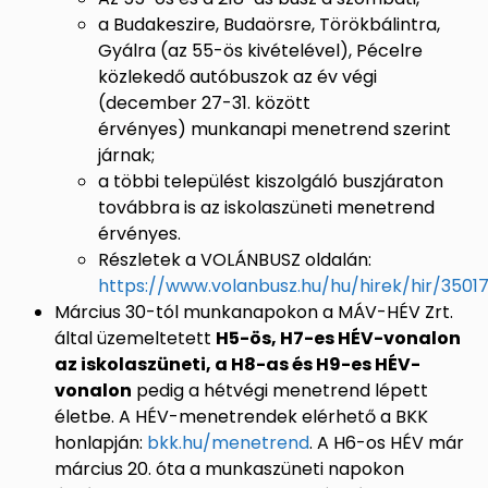
a Budakeszire, Budaörsre, Törökbálintra,
Gyálra (az 55-ös kivételével), Pécelre
közlekedő autóbuszok az év végi
(december 27-31. között
érvényes) munkanapi menetrend szerint
járnak;
a többi települést kiszolgáló buszjáraton
továbbra is az iskolaszüneti menetrend
érvényes.
Részletek a VOLÁNBUSZ oldalán:
https://www.volanbusz.hu/hu/hirek/hir/3501
Március 30-tól munkanapokon a MÁV-HÉV Zrt.
által üzemeltetett
H5-ös, H7-es HÉV-vonalon
az iskolaszüneti, a H8-as és H9-es HÉV-
vonalon
pedig a hétvégi menetrend lépett
életbe. A HÉV-menetrendek elérhető a BKK
honlapján:
bkk.hu/menetrend
. A H6-os HÉV már
március 20. óta a munkaszüneti napokon