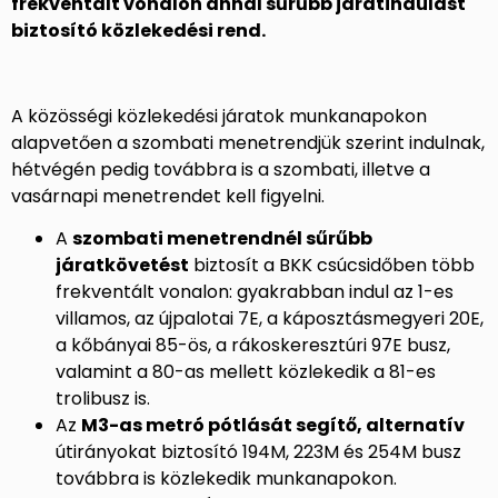
frekventált vonalon annál sűrűbb járatindulást
biztosító közlekedési rend.
A közösségi közlekedési járatok munkanapokon
alapvetően a szombati menetrendjük szerint indulnak,
hétvégén pedig továbbra is a szombati, illetve a
vasárnapi menetrendet kell figyelni.
A
szombati menetrendnél sűrűbb
járatkövetést
biztosít a BKK csúcsidőben több
frekventált vonalon: gyakrabban indul az 1-es
villamos, az újpalotai 7E, a káposztásmegyeri 20E,
a kőbányai 85-ös, a rákoskeresztúri 97E busz,
valamint a 80-as mellett közlekedik a 81-es
trolibusz is.
Az
M3-as metró pótlását segítő, alternatív
útirányokat biztosító 194M, 223M és 254M busz
továbbra is közlekedik munkanapokon.