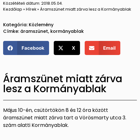
Közzétételi dátum:
2018.05.04.
Kezdőlap
»
Hírek
»
Áramszünet miatt zárva lesz a Kormányablak
Kategória:
Közlemény
Címke:
áramszünet
,
kormányablak
Facebook
X
Email
Áramszünet miatt zárva
lesz a Kormányablak
Május 10-én, csütörtökön 8 és 12 óra között
áramszünet miatt zárva tart a Vörösmarty utca 3.
szám alatti Kormányablak.