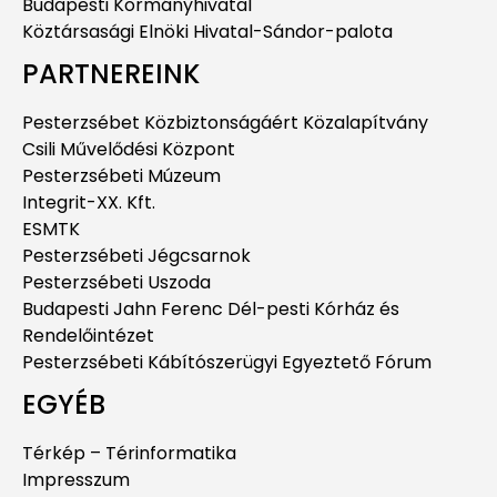
Budapesti Kormányhivatal
Köztársasági Elnöki Hivatal-Sándor-palota
PARTNEREINK
Pesterzsébet Közbiztonságáért Közalapítvány
Csili Művelődési Központ
Pesterzsébeti Múzeum
Integrit-XX. Kft.
ESMTK
Pesterzsébeti Jégcsarnok
Pesterzsébeti Uszoda
Budapesti Jahn Ferenc Dél-pesti Kórház és
Rendelőintézet
Pesterzsébeti Kábítószerügyi Egyeztető Fórum
EGYÉB
Térkép – Térinformatika
Impresszum