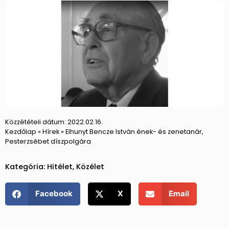
Közzétételi dátum:
2022.02.16.
Kezdőlap
»
Hírek
»
Elhunyt Bencze István ének- és zenetanár,
Pesterzsébet díszpolgára
Kategória:
Hitélet
,
Közélet
Facebook
X
Email