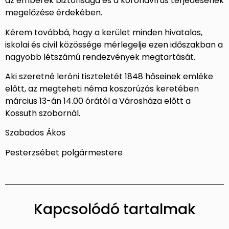
az emberek biztonsága és a koronavírus terjedésének
megelőzése érdekében.
Kérem továbbá, hogy a kerület minden hivatalos,
iskolai és civil közössége mérlegelje ezen időszakban a
nagyobb létszámú rendezvények megtartását.
Aki szeretné leróni tiszteletét 1848 hőseinek emléke
előtt, az megteheti néma koszorúzás keretében
március 13-án 14.00 órától a Városháza előtt a
Kossuth szobornál.
Szabados Ákos
Pesterzsébet polgármestere
Kapcsolódó tartalmak