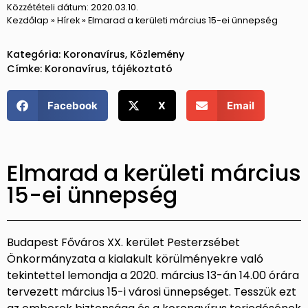
Közzétételi dátum:
2020.03.10.
Kezdőlap
»
Hírek
»
Elmarad a kerületi március 15-ei ünnepség
Kategória:
Koronavírus
,
Közlemény
Címke:
Koronavírus
,
tájékoztató
Facebook
X
Email
Elmarad a kerületi március
15-ei ünnepség
Budapest Főváros XX. kerület Pesterzsébet
Önkormányzata a kialakult körülményekre való
tekintettel lemondja a 2020. március 13-án 14.00 órára
tervezett március 15-i városi ünnepséget. Tesszük ezt