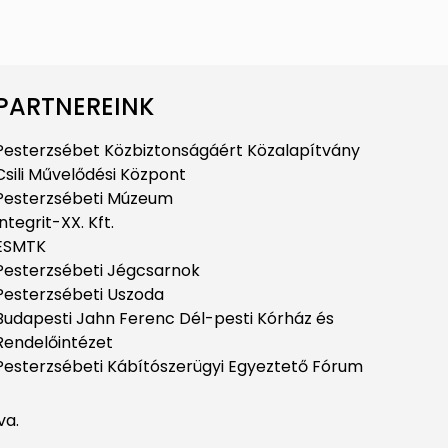
PARTNEREINK
Pesterzsébet Közbiztonságáért Közalapítvány
Csili Művelődési Központ
Pesterzsébeti Múzeum
Integrit-XX. Kft.
ESMTK
Pesterzsébeti Jégcsarnok
Pesterzsébeti Uszoda
Budapesti Jahn Ferenc Dél-pesti Kórház és
Rendelőintézet
Pesterzsébeti Kábítószerügyi Egyeztető Fórum
va.