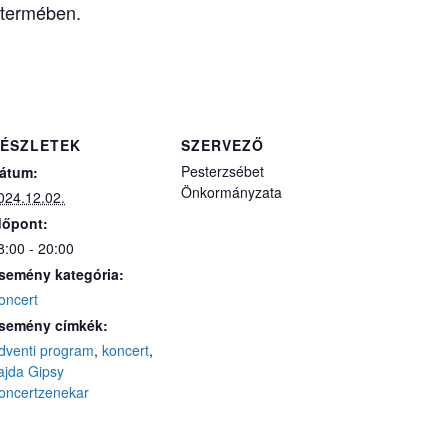
ztermében.
ÉSZLETEK
SZERVEZŐ
Pesterzsébet
átum:
Önkormányzata
024.12.02.
dőpont:
8:00 - 20:00
semény kategória:
oncert
semény címkék:
dventi program
,
koncert
,
ajda Gipsy
oncertzenekar