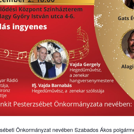
erzsébeti Önkormányzat nevében Szabados Ákos polgárm