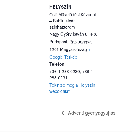
HELYSZÍN
Csili Művelődési Központ
– Bubik István
színházterem
Nagy Győry István u. 4-6.
Budapest
,
Pest megye
1201
Magyarország
+
Google Térkép
Telefon
+36-1-283-0230, +36-1-
283-0231
Tekintse meg a Helyszín
weboldalát
Adventi gyertyagyújtás