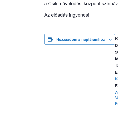
a Csili művelődési központ színhá
Az előadás ingyenes!
R
Hozzáadom a naptáramhoz
D
2
I
1
E
K
E
A
V
K