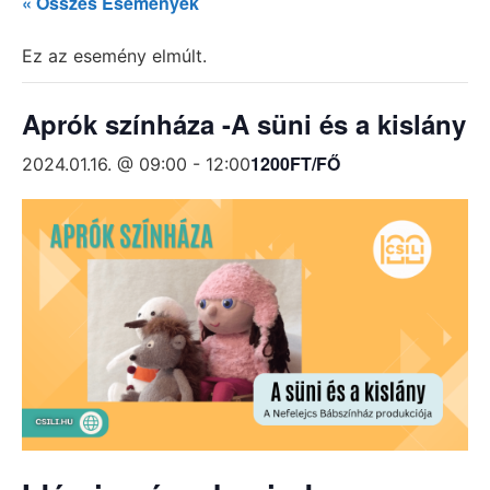
« Összes Események
Ez az esemény elmúlt.
Aprók színháza -A süni és a kislány
1200FT/FŐ
2024.01.16. @ 09:00
-
12:00