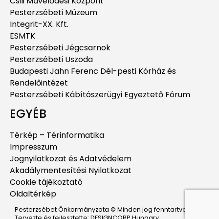
Csili Művelődési Központ
Pesterzsébeti Múzeum
Integrit-XX. Kft.
ESMTK
Pesterzsébeti Jégcsarnok
Pesterzsébeti Uszoda
Budapesti Jahn Ferenc Dél-pesti Kórház és
Rendelőintézet
Pesterzsébeti Kábítószerügyi Egyeztető Fórum
EGYÉB
Térkép – Térinformatika
Impresszum
Jognyilatkozat és Adatvédelem
Akadálymentesítési Nyilatkozat
Cookie tájékoztató
Oldaltérkép
Pesterzsébet Önkormányzata © Minden jog fenntartva.
Tervezte és fejlesztette: DESIGNCORP Hungary