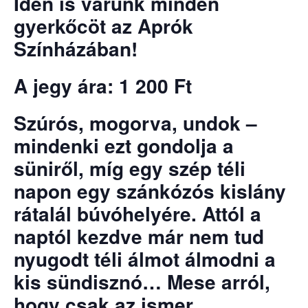
Idén is várunk minden
gyerkőcöt az Aprók
Színházában!
A jegy ára: 1 200 Ft
Szúrós, mogorva, undok –
mindenki ezt gondolja a
süniről, míg egy szép téli
napon egy szánkózós kislány
rátalál búvóhelyére. Attól a
naptól kezdve már nem tud
nyugodt téli álmot álmodni a
kis sündisznó… Mese arról,
hogy csak az ismer