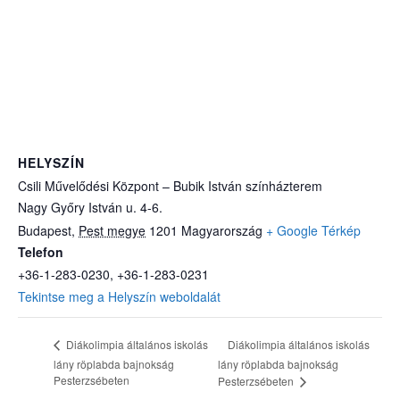
HELYSZÍN
Csili Művelődési Központ – Bubik István színházterem
Nagy Győry István u. 4-6.
Budapest
,
Pest megye
1201
Magyarország
+ Google Térkép
Telefon
+36-1-283-0230, +36-1-283-0231
Tekintse meg a Helyszín weboldalát
Diákolimpia általános iskolás
Diákolimpia általános iskolás
lány röplabda bajnokság
lány röplabda bajnokság
Pesterzsébeten
Pesterzsébeten