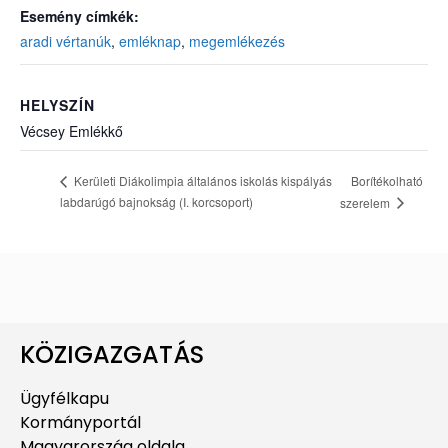
Esemény címkék:
aradi vértanúk
,
emléknap
,
megemlékezés
HELYSZÍN
Vécsey Emlékkő
Borítékolható
Kerületi Diákolimpia általános iskolás kispályás
labdarúgó bajnokság (I. korcsoport)
szerelem
KÖZIGAZGATÁS
Ügyfélkapu
Kormányportál
Magyarország oldala