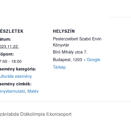
ÉSZLETEK
HELYSZÍN
Pesterzsébeti Szabó Ervin
átum:
Könyvtár
023.11.22.
Bíró Mihály utca 7.
dőpont:
Budapest
,
1203
+ Google
7:00 - 18:00
Térkép
semény kategória:
ulturális esemény
semény címkék:
önyvbemutató
,
Malév
izánlabda Diákolimpia II.korcsoport