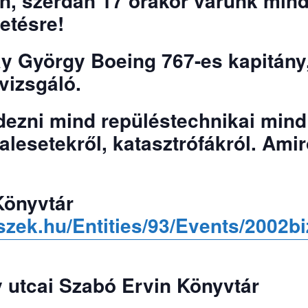
n, szerdán 17 órakor várunk min
etésre!
y György Boeing 767-es kapitány,
vizsgáló.
rdezni mind repüléstechnikai mind
alesetekről, katasztrófákról. Ami
Könyvtár
fszek.hu/Entities/93/Events/2002b
y utcai Szabó Ervin Könyvtár