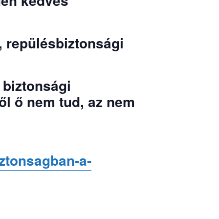
den kedves
 repülésbiztonsági
 biztonsági
ről ő nem tud, az nem
iztonsagban-a-