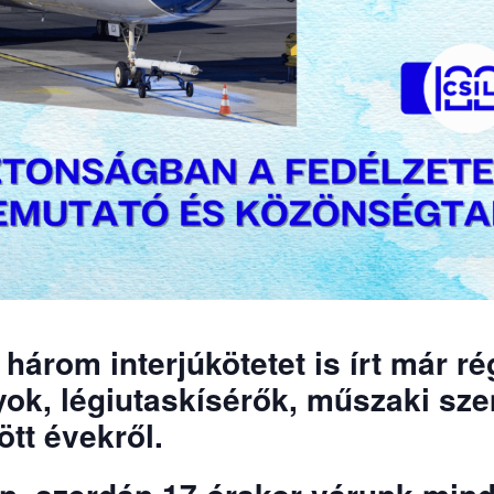
három interjúkötetet is írt már r
yok, légiutaskísérők, műszaki sze
ött évekről.