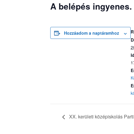
A belépés ingyenes.
R
Hozzáadom a naptáramhoz
D
2
I
1
E
K
E
k
XX. kerületi középiskolás Part