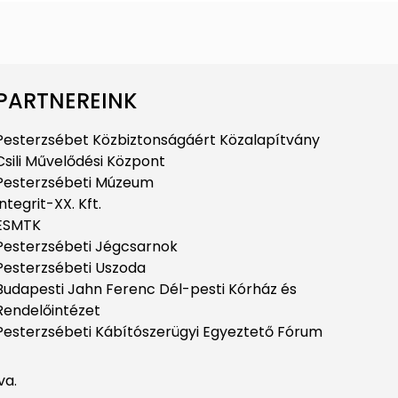
PARTNEREINK
Pesterzsébet Közbiztonságáért Közalapítvány
Csili Művelődési Központ
Pesterzsébeti Múzeum
Integrit-XX. Kft.
ESMTK
Pesterzsébeti Jégcsarnok
Pesterzsébeti Uszoda
Budapesti Jahn Ferenc Dél-pesti Kórház és
Rendelőintézet
Pesterzsébeti Kábítószerügyi Egyeztető Fórum
va.