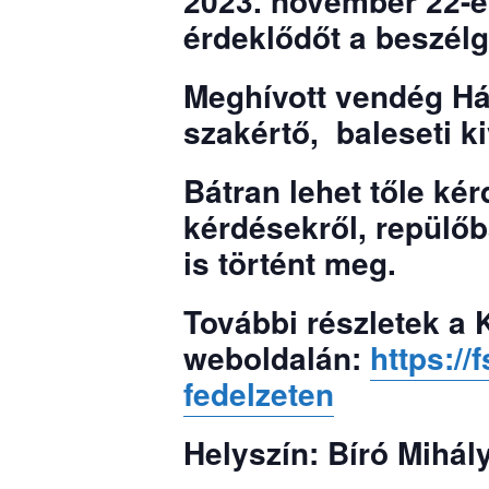
2023. november 22-é
érdeklődőt a beszélg
Meghívott vendég Há
szakértő, baleseti ki
Bátran lehet tőle ké
kérdésekről, repülőb
is történt meg.
További részletek a 
weboldalán:
https://
fedelzeten
Helyszín: Bíró Mihál