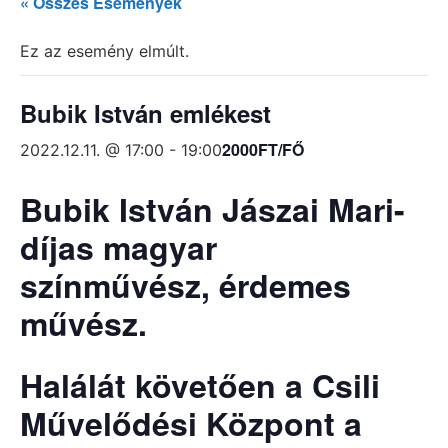
« Összes Események
Ez az esemény elmúlt.
Bubik István emlékest
2000FT/FŐ
2022.12.11. @ 17:00
-
19:00
Bubik István
Jászai Mari-
díjas
magyar
színművész,
érdemes
művész
.
Halálát követően a Csili
Művelődési Központ a