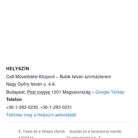
HELYSZÍN
Csili Művelődési Központ – Bubik István színházterem
Nagy Győry István u. 4-6.
Budapest
,
Pest megye
1201
Magyarország
+ Google Térkép
Telefon
+36-1-283-0230, +36-1-283-0231
Tekintse meg a Helyszín weboldalát
Suszter és a karácsonyi manók
Csala és a Télapó (Aprók
színháza
(Gyermekszínház)