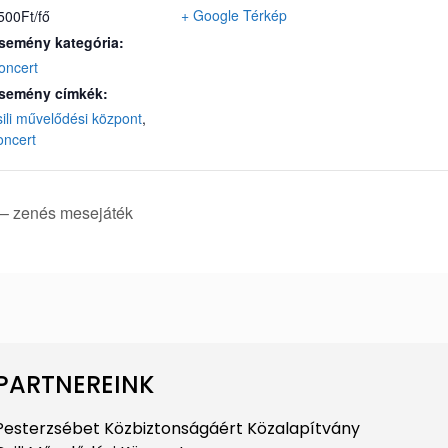
+ Google Térkép
500Ft/fő
semény kategória:
oncert
semény címkék:
sili művelődési központ
,
oncert
– zenés mesejáték
PARTNEREINK
Pesterzsébet Közbiztonságáért Közalapítvány