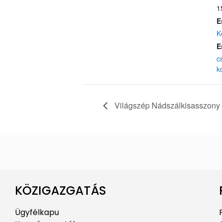
1
E
K
E
c
k
Világszép Nádszálkisasszony 
KÖZIGAZGATÁS
Ügyfélkapu