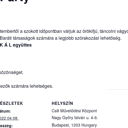
embertől a szokott időpontban várjuk az örökifjú, táncolni vág
. Baráti társaságok számára a legjobb szórakozási lehetőség.
 K Á L együttes
közönséget.
lkezők számára lehetséges.
ÉSZLETEK
HELYSZÍN
Csili Művelődési Központ
átum:
Nagy Győry István u. 4-6.
022.04.08.
Budapest
,
1203
Hungary
sszeg: