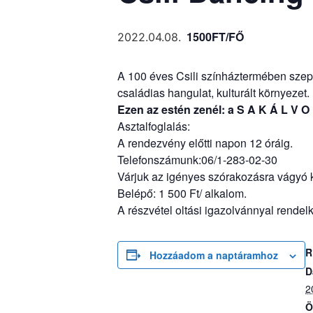
1500FT/FŐ
2022.04.08.
A 100 éves Csili színháztermében szept
családias hangulat, kulturált környezet
Ezen az estén zenél: a S A K Á L V O
Asztalfoglalás:
A rendezvény előtti napon 12 óráig.
Telefonszámunk:06/1-283-02-30
Várjuk az igényes szórakozásra vágyó 
Belépő: 1 500 Ft/ alkalom.
A részvétel oltási igazolvánnyal rende
R
Hozzáadom a naptáramhoz
D
2
Ö