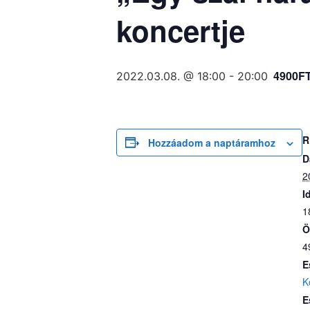
koncertje
4900F
2022.03.08. @ 18:00
-
20:00
R
Hozzáadom a naptáramhoz
D
2
I
1
Ö
4
E
K
E