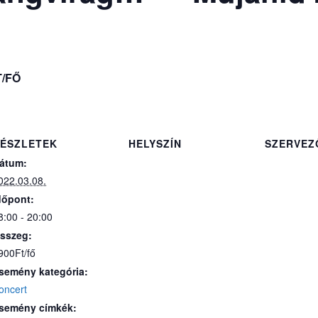
T/FŐ
ÉSZLETEK
HELYSZÍN
SZERVEZ
átum:
022.03.08.
dőpont:
8:00 - 20:00
sszeg:
900Ft/fő
semény kategória:
oncert
semény címkék: