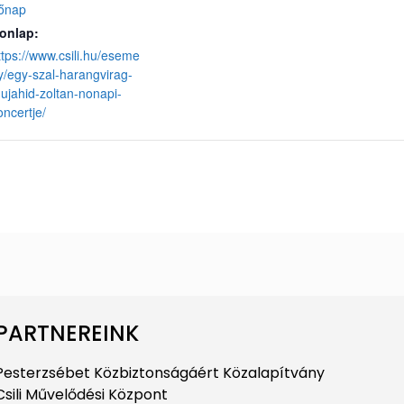
őnap
onlap:
ttps://www.csili.hu/eseme
y/egy-szal-harangvirag-
ujahid-zoltan-nonapi-
oncertje/
PARTNEREINK
Pesterzsébet Közbiztonságáért Közalapítvány
Csili Művelődési Központ