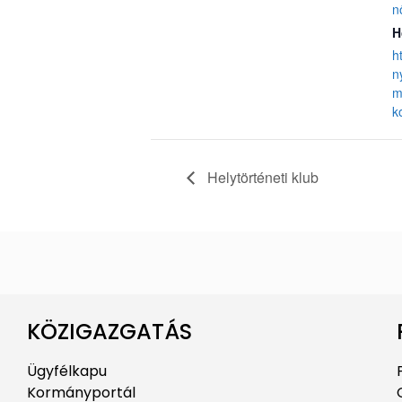
n
H
h
n
m
k
Helytörténeti klub
KÖZIGAZGATÁS
Ügyfélkapu
Kormányportál