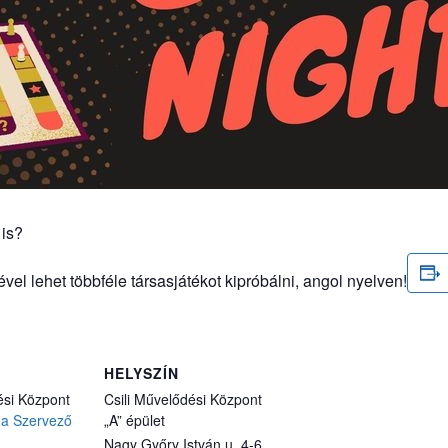
 is?
el lehet többféle társasjátékot kipróbálni, angol nyelven!
HELYSZÍN
ési Központ
Csili Művelődési Központ
 a Szervező
„A” épület
Nagy Győry István u. 4-6.