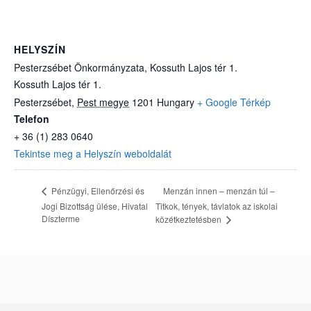
HELYSZÍN
Pesterzsébet Önkormányzata, Kossuth Lajos tér 1.
Kossuth Lajos tér 1.
Pesterzsébet
,
Pest megye
1201
Hungary
+ Google Térkép
Telefon
+ 36 (1) 283 0640
Tekintse meg a Helyszín weboldalát
Menzán innen – menzán túl –
Pénzügyi, Ellenőrzési és
Jogi Bizottság ülése, Hivatal
Titkok, tények, távlatok az iskolai
Díszterme
közétkeztetésben