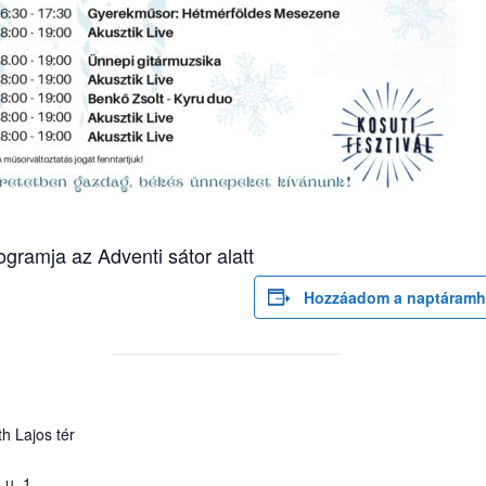
ogramja az Adventi sátor alatt
Hozzáadom a naptáramh
h Lajos tér
 u. 1.