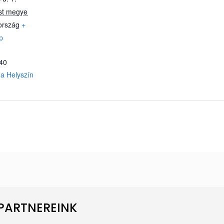
st megye
ország
+
p
640
a Helyszín
PARTNEREINK