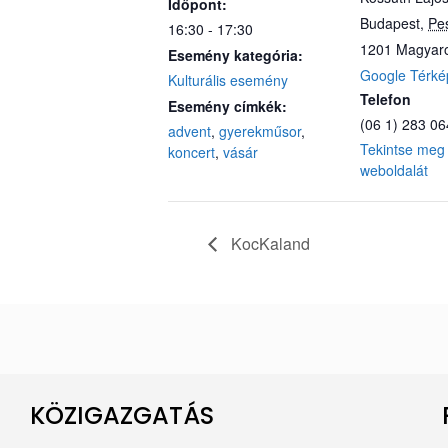
Időpont:
Budapest
,
Pe
16:30 - 17:30
1201
Magyar
Esemény kategória:
Google Térké
Kulturális esemény
Telefon
Esemény címkék:
(06 1) 283 0
advent
,
gyerekműsor
,
Tekintse meg 
koncert
,
vásár
weboldalát
KocKaland
KÖZIGAZGATÁS