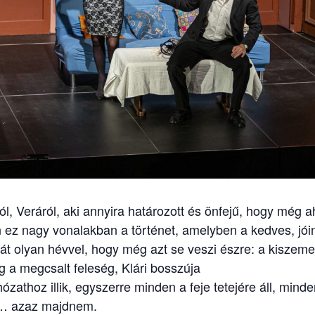
l, Veráról, aki annyira határozott és önfejű, hogy még 
z nagy vonalakban a történet, amelyben a kedves, jóind
t olyan hévvel, hogy még azt se veszi észre: a kiszemel
 a megcsalt feleség, Klári bosszúja
athoz illik, egyszerre minden a feje tetejére áll, minde
n… azaz majdnem.