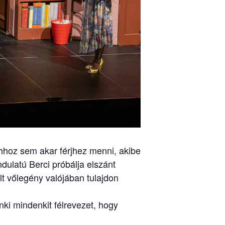
ahhoz sem akar férjhez menni, akibe
ulatú Berci próbálja elszánt
t vőlegény valójában tulajdon
nki mindenkit félrevezet, hogy