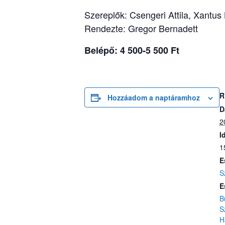
Szereplők: Csengeri Attila, Xantu
Rendezte: Gregor Bernadett
Belépő: 4 500-5 500 Ft
R
Hozzáadom a naptáramhoz
D
2
I
1
E
S
E
B
S
H