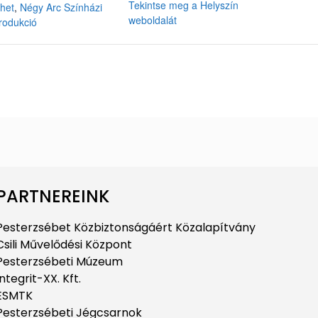
Tekintse meg a Helyszín
ehet
,
Négy Arc Színházi
weboldalát
rodukció
PARTNEREINK
Pesterzsébet Közbiztonságáért Közalapítvány
Csili Művelődési Központ
Pesterzsébeti Múzeum
Integrit-XX. Kft.
ESMTK
Pesterzsébeti Jégcsarnok