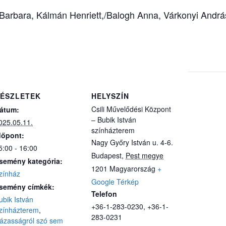
s Barbara, Kálmán Henriett,/Balogh Anna, Várkonyi Andrá
ÉSZLETEK
HELYSZÍN
Csili Művelődési Központ
átum:
– Bubik István
025.05.11.
színházterem
dőpont:
Nagy Győry István u. 4-6.
5:00 - 16:00
Budapest
,
Pest megye
semény kategória:
1201
Magyarország
+
zínház
Google Térkép
semény címkék:
Telefon
ubik István
+36-1-283-0230, +36-1-
zínházterem
,
283-0231
ázasságról szó sem