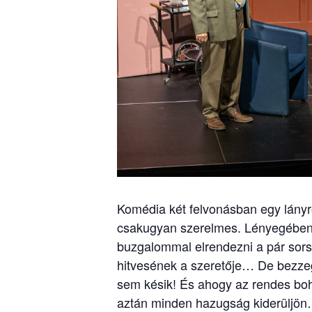
Komédia két felvonásban egy lányró
csakugyan szerelmes. Lényegében e
buzgalommal elrendezni a pár sorsá
hitvesének a szeretője… De bezzeg
sem késik! És ahogy az rendes bohóz
aztán minden hazugság kiderüljö