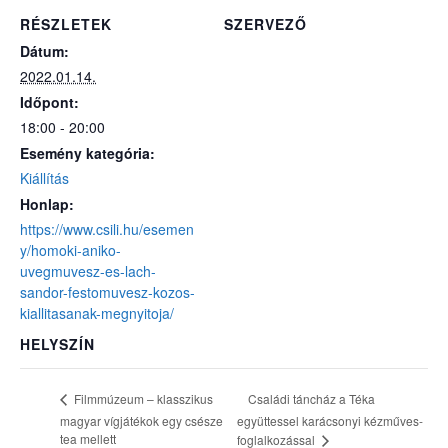
RÉSZLETEK
SZERVEZŐ
Dátum:
2022.01.14.
Időpont:
18:00 - 20:00
Esemény kategória:
Kiállítás
Honlap:
https://www.csili.hu/esemen
y/homoki-aniko-
uvegmuvesz-es-lach-
sandor-festomuvesz-kozos-
kiallitasanak-megnyitoja/
HELYSZÍN
Családi táncház a Téka
Filmmúzeum – klasszikus
magyar vígjátékok egy csésze
együttessel karácsonyi kézműves-
tea mellett
foglalkozással