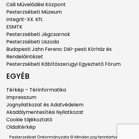
Csili Művelődési Központ
Pesterzsébeti Múzeum
Integrit-XX. Kft.
ESMTK
Pesterzsébeti Jégcsarnok
Pesterzsébeti Uszoda
Budapesti Jahn Ferenc Dél-pesti Kórház és
Rendelőintézet
Pesterzsébeti Kábítószerügyi Egyeztető Fórum
EGYÉB
Térkép – Térinformatika
Impresszum
Jognyilatkozat és Adatvédelem
Akadálymentesítési Nyilatkozat
Cookie tájékoztató
Oldaltérkép
Pesterzsébet Önkormányzata © Minden jog fenntartva.