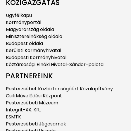
KÖZIGAZGATÁS
Ügyfélkapu
Kormányportál
Magyarország oldala
Miniszterelnökség oldala
Budapest oldala
Kerületi Kormányhivatal
Budapesti Kormányhivatal
Köztársasági Elnöki Hivatal-Sándor-palota
PARTNEREINK
Pesterzsébet Közbiztonságáért Közalapítvány
Csili Művelődési Központ
Pesterzsébeti Múzeum
Integrit-XX. Kft.
ESMTK
Pesterzsébeti Jégcsarnok
Pesterzsébeti Uszoda