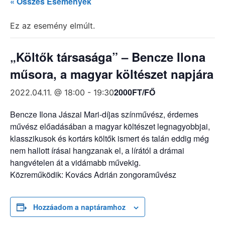
« Összes Események
Ez az esemény elmúlt.
„Költők társasága” – Bencze Ilona
műsora, a magyar költészet napjára
2000FT/FŐ
2022.04.11. @ 18:00
-
19:30
Bencze Ilona Jászai Mari-díjas színművész, érdemes
művész előadásában a magyar költészet legnagyobbjai,
klasszikusok és kortárs költők ismert és talán eddig még
nem hallott írásai hangzanak el, a lírától a drámai
hangvételen át a vidámabb művekig.
Közreműködik: Kovács Adrián zongoraművész
Hozzáadom a naptáramhoz