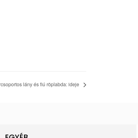
orcsoportos lány és fiú röplabda: ideje
EGYÉB