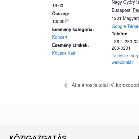
Nagy Győry Is
19:00
Budapest
,
Pe
Összeg:
1201
Magyar
10500Ft
Google Térké
Esemény kategória:
Telefon
Koncert
+36-1-283-02
Esemény címkék:
283-0231
Kovács Kati
Tekintse meg 
weboldalát
Általános iskolai IV. korcsopor
KÖZIGAZGATÁS