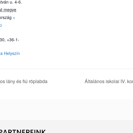
tván u. 4-6.
st megye
ország
+
p
30, +36-1-
a Helyszín
tos lány és fiú röplabda
Általános iskolai IV. k
PARTNEREINK