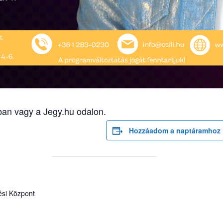
ban vagy a Jegy.hu odalon.
Hozzáadom a naptáramhoz
ési Központ
n