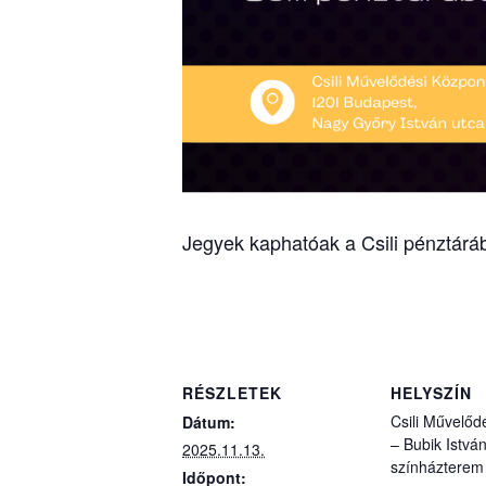
Jegyek kaphatóak a Csili pénztárá
RÉSZLETEK
HELYSZÍN
Csili Művelőd
Dátum:
– Bubik Istvá
2025.11.13.
színházterem
Időpont: