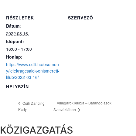
RÉSZLETEK
SZERVEZŐ
Dátum:
2022.03.16.
Időpont:
16:00 - 17:00
Honlap:
https://www.csili.hu/esemen
y/lelekragcsalok-onismereti-
klub/2022-03-16/
HELYSZÍN
Világjárók klubja – Barangolások
Csili Dancing
Party
Szlovákiában
KÖZIGAZGATÁS