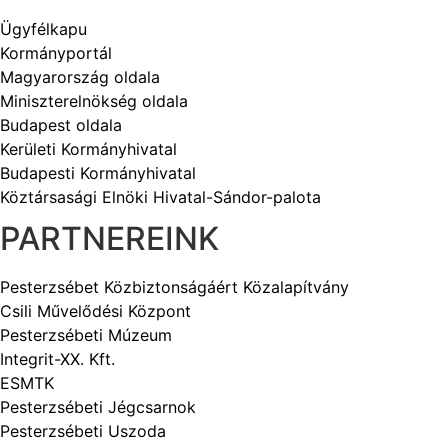
Ügyfélkapu
Kormányportál
Magyarország oldala
Miniszterelnökség oldala
Budapest oldala
Kerületi Kormányhivatal
Budapesti Kormányhivatal
Köztársasági Elnöki Hivatal-Sándor-palota
PARTNEREINK
Pesterzsébet Közbiztonságáért Közalapítvány
Csili Művelődési Központ
Pesterzsébeti Múzeum
Integrit-XX. Kft.
ESMTK
Pesterzsébeti Jégcsarnok
Pesterzsébeti Uszoda