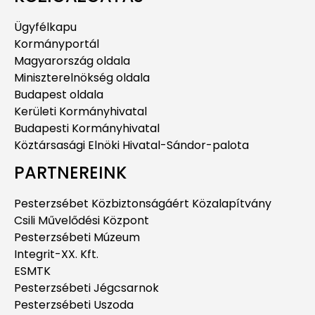
Ügyfélkapu
Kormányportál
Magyarország oldala
Miniszterelnökség oldala
Budapest oldala
Kerületi Kormányhivatal
Budapesti Kormányhivatal
Köztársasági Elnöki Hivatal-Sándor-palota
PARTNEREINK
Pesterzsébet Közbiztonságáért Közalapítvány
Csili Művelődési Központ
Pesterzsébeti Múzeum
Integrit-XX. Kft.
ESMTK
Pesterzsébeti Jégcsarnok
Pesterzsébeti Uszoda