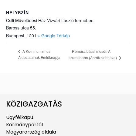
HELYSZÍN
Csili Művelődési Ház Vízvári László termében
Baross utca 55.
Budapest
,
1201
+ Google Térkép
Rémusz bácsi meséi: A
A Kommunizmus
Áldozatainak Emléknapja
szurokbaba (Aprók színháza)
KÖZIGAZGATÁS
Ügyfélkapu
Kormányportál
Magyarország oldala