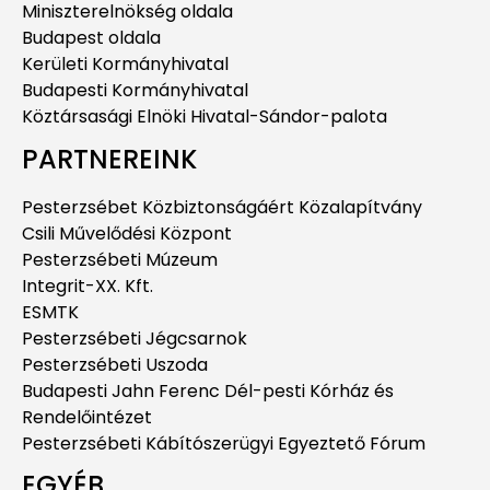
Miniszterelnökség oldala
Budapest oldala
Kerületi Kormányhivatal
Budapesti Kormányhivatal
Köztársasági Elnöki Hivatal-Sándor-palota
PARTNEREINK
Pesterzsébet Közbiztonságáért Közalapítvány
Csili Művelődési Központ
Pesterzsébeti Múzeum
Integrit-XX. Kft.
ESMTK
Pesterzsébeti Jégcsarnok
Pesterzsébeti Uszoda
Budapesti Jahn Ferenc Dél-pesti Kórház és
Rendelőintézet
Pesterzsébeti Kábítószerügyi Egyeztető Fórum
EGYÉB