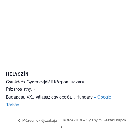
HELYSZÍN
Család-és Gyermekjóléti Központ udvara
Pázsitos stny. 7
Budapest, XX.
,
Válassz egy opciót…
Hungary
+ Google
Térkép
ROMAZURI – Cigány művészeti napok
Múzeumok éjszakája