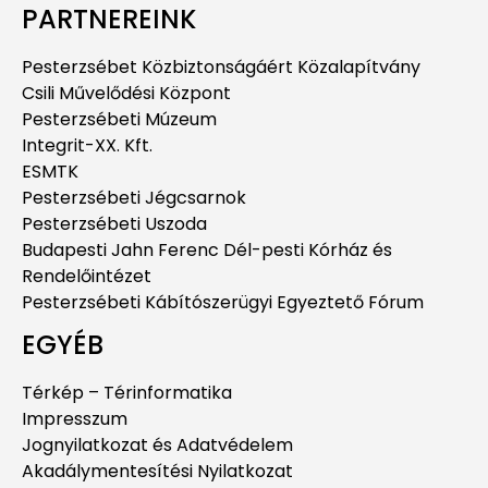
PARTNEREINK
Pesterzsébet Közbiztonságáért Közalapítvány
Csili Művelődési Központ
Pesterzsébeti Múzeum
Integrit-XX. Kft.
ESMTK
Pesterzsébeti Jégcsarnok
Pesterzsébeti Uszoda
Budapesti Jahn Ferenc Dél-pesti Kórház és
Rendelőintézet
Pesterzsébeti Kábítószerügyi Egyeztető Fórum
EGYÉB
Térkép – Térinformatika
Impresszum
Jognyilatkozat és Adatvédelem
Akadálymentesítési Nyilatkozat