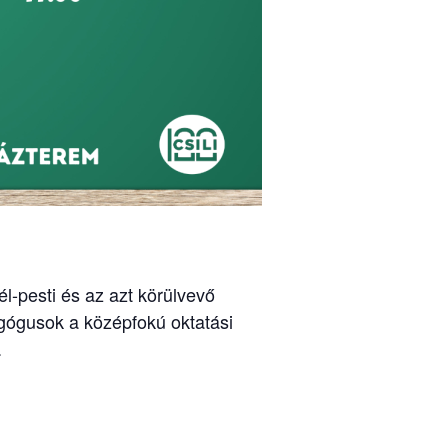
él-pesti és az azt körülvevő
agógusok a középfokú oktatási
.