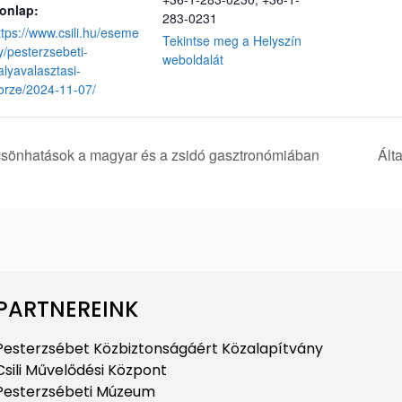
onlap:
283-0231
ttps://www.csili.hu/eseme
Tekintse meg a Helyszín
y/pesterzsebeti-
weboldalát
alyavalasztasi-
orze/2024-11-07/
ölcsönhatások a magyar és a zsidó gasztronómiában
Ált
PARTNEREINK
Pesterzsébet Közbiztonságáért Közalapítvány
Csili Művelődési Központ
Pesterzsébeti Múzeum