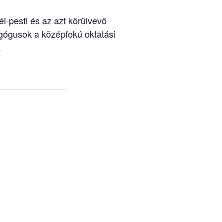
él-pesti és az azt körülvevő
agógusok a középfokú oktatási
.