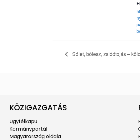
H
h
n
p
b
Sólet, bólesz, zsidótojás – k
KÖZIGAZGATÁS
Ügyfélkapu
Kormányportál
Magyarország oldala