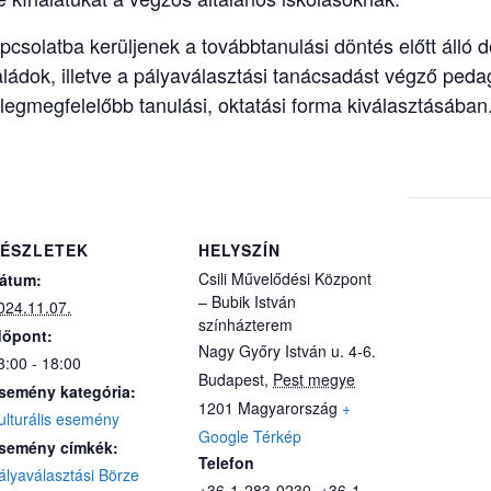
csolatba kerüljenek a továbbtanulási döntés előtt álló d
aládok, illetve a pályaválasztási tanácsadást végző ped
 legmegfelelőbb tanulási, oktatási forma kiválasztásában
ÉSZLETEK
HELYSZÍN
Csili Művelődési Központ
átum:
– Bubik István
024.11.07.
színházterem
dőpont:
Nagy Győry István u. 4-6.
3:00 - 18:00
Budapest
,
Pest megye
semény kategória:
1201
Magyarország
+
ulturális esemény
Google Térkép
semény címkék:
Telefon
ályaválasztási Börze
+36-1-283-0230, +36-1-