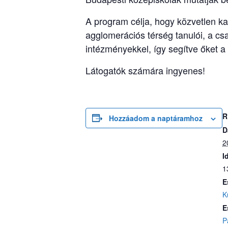
A program célja, hogy közvetlen kap
agglomerációs térség tanulói, a cs
intézményekkel, így segítve őket a
Látogatók számára ingyenes!
R
Hozzáadom a naptáramhoz
D
2
I
1
E
K
E
P