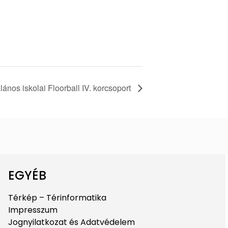
alános iskolai Floorball IV. korcsoport
EGYÉB
Térkép – Térinformatika
Impresszum
Jognyilatkozat és Adatvédelem