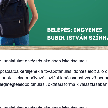
 kínálatukat a végzős általános iskolásoknak.
csolatba kerüljenek a továbbtanulási döntés előtt álló d
aládok, illetve a pályaválasztási tanácsadást végző ped
 legmegfelelőbb tanulási, oktatási forma kiválasztásában
 kínálatukat a végzős általános iskolásoknak.