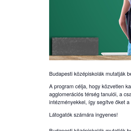
Budapesti középiskolák mutatják be
A program célja, hogy közvetlen kap
agglomerációs térség tanulói, a cs
intézményekkel, így segítve őket a
Látogatók számára ingyenes!
Budapesti középiskolák mutatják be