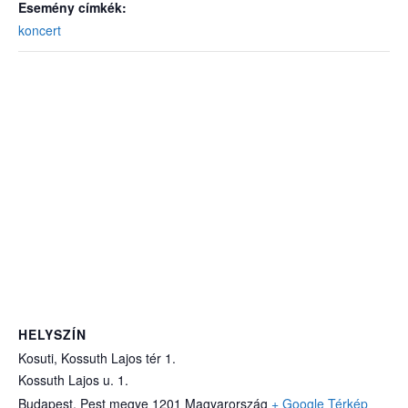
Esemény címkék:
koncert
HELYSZÍN
Kosuti, Kossuth Lajos tér 1.
Kossuth Lajos u. 1.
Budapest
,
Pest megye
1201
Magyarország
+ Google Térkép