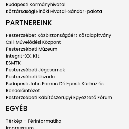
Budapesti Kormányhivatal
Köztársasági Elnöki Hivatal-Sándor-palota
PARTNEREINK
Pesterzsébet Közbiztonságáért Közalapítvány
Csili Művelődési Központ
Pesterzsébeti Múzeum
Integrit-XX. Kft.
ESMTK
Pesterzsébeti Jégcsarnok
Pesterzsébeti Uszoda
Budapesti Jahn Ferenc Dél-pesti Kórház és
Rendelőintézet
Pesterzsébeti Kábítószerügyi Egyeztető Fórum
EGYÉB
Térkép – Térinformatika
Impresszum