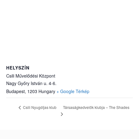
HELYSZÍN
Csili Művelődési Központ
Nagy Győry István u. 4-6.
Budapest
,
1203
Hungary
+ Google Térkép
Társaságkedvelők klubja – The Shades
Csili Nyugdíjas klub