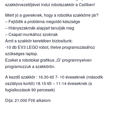
szakkörvezetőjével indul robotszakkör a Csiliben!
Miért jó a gyereknek, hogy a robotika szakkörre jár?
– Fejlődik a probléma megoldó készsége
– Hiányszakmák alapjait tanulják meg
– Csapat munkához szoknak
Amit a szakkör keretében biztosítunk:
-10 db EV3 LEGO robot, illetve programozásához
szükséges laptop.
Ezeket a robotokat grafikus „G” programnyelven
programozzuk a szakkörön.
A kezdő szakkör : 16.30-tól 7- 10 éveseknek (második
osztályos kortól) 18.15-től – 11-14 éveseknek (a
foglalkozások 90 percesek)
Díja: 21.000 Ft/6 alkalom