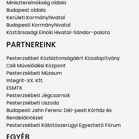
Miniszterelnökség oldala
Budapest oldala
Kerületi Kormányhivatal
Budapesti Kormányhivatal
Köztársasági Elnöki Hivatal-Sándor-palota
PARTNEREINK
Pesterzsébet Közbiztonságáért Közalapítvány
Csili Művelődési Központ
Pesterzsébeti Múzeum
Integrit-XX. Kft.
ESMTK
Pesterzsébeti Jégcsarnok
Pesterzsébeti Uszoda
Budapesti Jahn Ferenc Dél-pesti Kórház és
Rendelőintézet
Pesterzsébeti Kábítószerügyi Egyeztető Fórum
EGYÉB