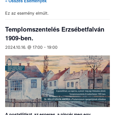
« Összes Események
Ez az esemény elmúlt.
Templomszentelés Erzsébetfalván
1909-ben.
2024.10.16. @ 17:00
-
19:00
A postafőtiszt, az esperes, a pincér meg egy