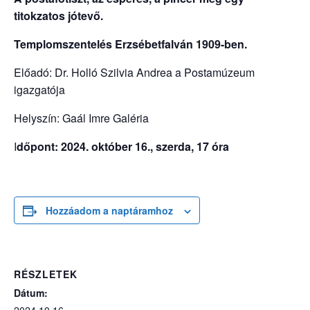
titokzatos jótevő.
Templomszentelés Erzsébetfalván 1909-ben.
Előadó: Dr. Holló Szilvia Andrea a Postamúzeum
igazgatója
Helyszín: Gaál Imre Galéria
I
dőpont: 2024. október 16., szerda, 17 óra
Hozzáadom a naptáramhoz
RÉSZLETEK
Dátum: