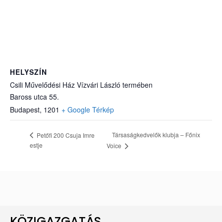
HELYSZÍN
Csili Művelődési Ház Vízvári László termében
Baross utca 55.
Budapest
,
1201
+ Google Térkép
Társaságkedvelők klubja – Főnix
Petőfi 200 Csuja Imre
estje
Voice
KÖZIGAZGATÁS