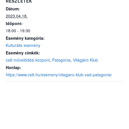
RÉSZLETEK
Dátum:
2023.04.18.
Időpont:
18:00 - 19:30
Esemény kategória:
Kulturális esemény
Esemény címkék:
csili művelődési központ
,
Patagónia
,
Világjáró Klub
Honlap:
https://www.csili.hu/esemeny/vilagjaro-klub-vad-patagonia/