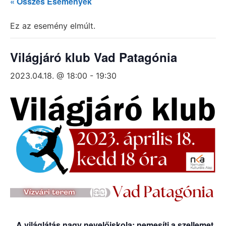
« Összes Események
Ez az esemény elmúlt.
Világjáró klub Vad Patagónia
2023.04.18. @ 18:00
-
19:30
„ A világlátás nagy nevelőiskola; nemesíti a szellemet,