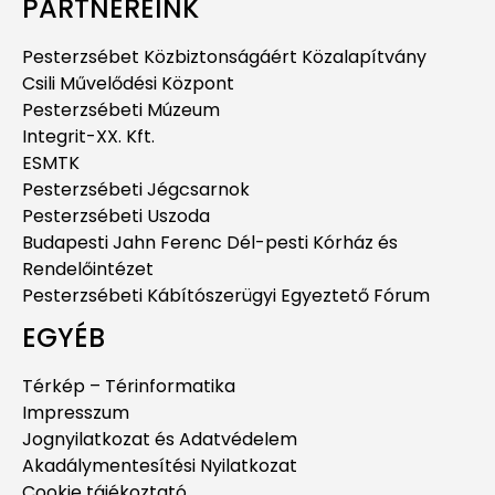
PARTNEREINK
Pesterzsébet Közbiztonságáért Közalapítvány
Csili Művelődési Központ
Pesterzsébeti Múzeum
Integrit-XX. Kft.
ESMTK
Pesterzsébeti Jégcsarnok
Pesterzsébeti Uszoda
Budapesti Jahn Ferenc Dél-pesti Kórház és
Rendelőintézet
Pesterzsébeti Kábítószerügyi Egyeztető Fórum
EGYÉB
Térkép – Térinformatika
Impresszum
Jognyilatkozat és Adatvédelem
Akadálymentesítési Nyilatkozat
Cookie tájékoztató