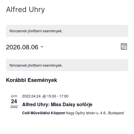
Alfred Uhry
Nincsenek jövőbeni események.
Na
Es
2026.08.06
Hóna
Dátum
né
né
kiválasztása.
Események
na
Nincsenek jövőbeni események.
naptár
Korábbi Események
2022.04.24. @ 15:00
-
17:00
ÁPR
24
Alfred Uhry: Miss Daisy sofőrje
2022
Csili Művelődési Központ
Nagy Győry István u. 4-6., Budapest