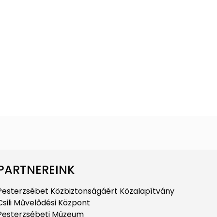
PARTNEREINK
Pesterzsébet Közbiztonságáért Közalapítvány
Csili Művelődési Központ
Pesterzsébeti Múzeum