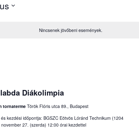
tus
Nincsenek jövőbeni események.
plabda Diákolimpia
m tornaterme
Török Flóris utca 89., Budapest
ne és kezdési időpontja: BGSZC Eötvös Lóránd Technikum (1204
. november 27. (szerda) 12:00 órai kezdettel