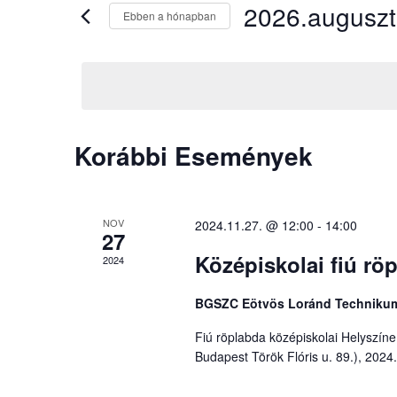
2026.augusz
Ebben a hónapban
Dátum
kiválasztása.
Események
Korábbi Események
naptár
NOV
2024.11.27. @ 12:00
-
14:00
27
Középiskolai fiú rö
2024
BGSZC Eötvös Loránd Techniku
Fiú röplabda középiskolai Helyszí
Budapest Török Flóris u. 89.), 2024