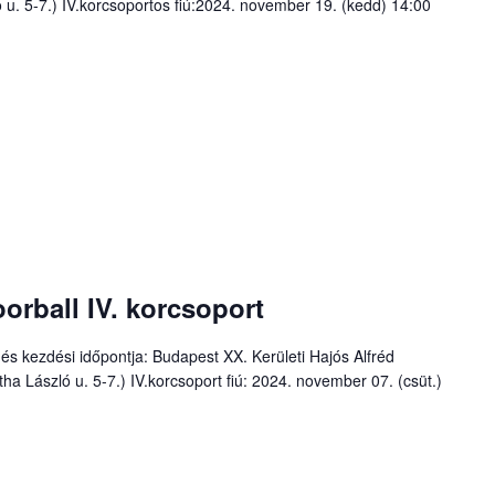
 u. 5-7.) IV.korcsoportos fiú:2024. november 19. (kedd) 14:00
oorball IV. korcsoport
e és kezdési időpontja: Budapest XX. Kerületi Hajós Alfréd
ha László u. 5-7.) IV.korcsoport fiú: 2024. november 07. (csüt.)
el