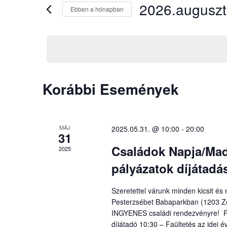
2026.augusz
Ebben a hónapban
Dátum
kiválasztása.
Események
Korábbi Események
naptár
MÁJ
2025.05.31. @ 10:00
-
20:00
31
Családok Napja/Mada
2025
pályázatok díjátadá
Szeretettel várunk minden kicsit é
Pesterzsébet Babaparkban (1203 Zo
INGYENES családi rendezvényre! Pr
díjátadó 10:30 – Faültetés az idei 