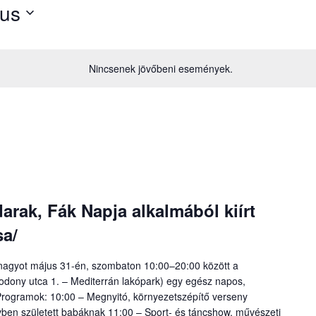
tus
Nincsenek jövőbeni események.
rak, Fák Napja alkalmából kiírt
sa/
s nagyot május 31-én, szombaton 10:00–20:00 között a
dony utca 1. – Mediterrán lakópark) egy egész napos,
ogramok: 10:00 – Megnyitó, környezetszépítő verseny
évben született babáknak 11:00 – Sport- és táncshow, művészeti