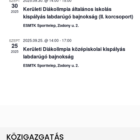
2025.09.30. @ 14:00
-
15:00
SZEPT
30
Kerületi Diákolimpia általános iskolás
2025
kispályás labdarúgó bajnokság (II. korcsoport)
ESMTK Sporttelep, Zodony u. 2.
2025.09.25. @ 14:00
-
17:00
SZEPT
25
Kerületi Diákolimpia középiskolai kispályás
2025
labdarúgó bajnokság
ESMTK Sporttelep, Zodony u. 2.
KÖZIGAZGATÁS