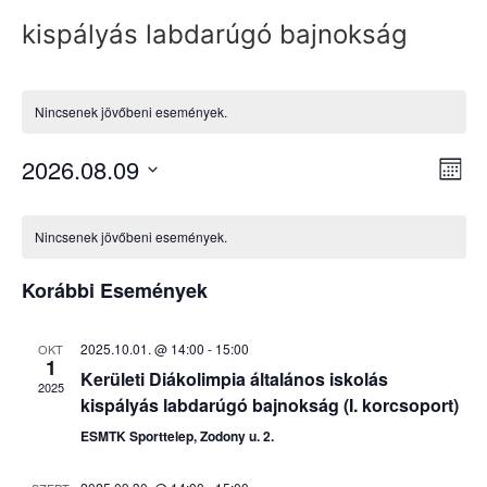
kispályás labdarúgó bajnokság
Nincsenek jövőbeni események.
Na
Es
2026.08.09
Hóna
Dátum
né
né
kiválasztása.
Események
na
Nincsenek jövőbeni események.
naptár
Korábbi Események
2025.10.01. @ 14:00
-
15:00
OKT
1
Kerületi Diákolimpia általános iskolás
2025
kispályás labdarúgó bajnokság (I. korcsoport)
ESMTK Sporttelep, Zodony u. 2.