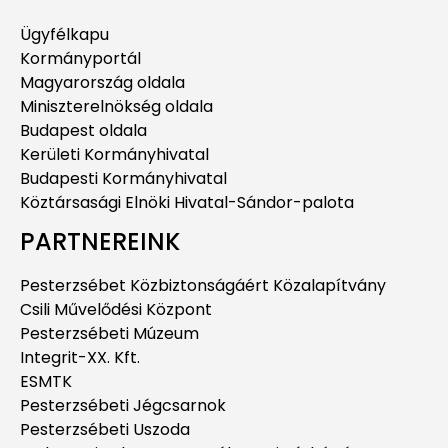
Ügyfélkapu
Kormányportál
Magyarország oldala
Miniszterelnökség oldala
Budapest oldala
Kerületi Kormányhivatal
Budapesti Kormányhivatal
Köztársasági Elnöki Hivatal-Sándor-palota
PARTNEREINK
Pesterzsébet Közbiztonságáért Közalapítvány
Csili Művelődési Központ
Pesterzsébeti Múzeum
Integrit-XX. Kft.
ESMTK
Pesterzsébeti Jégcsarnok
Pesterzsébeti Uszoda