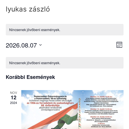
lyukas zászló
Nincsenek jövőbeni események.
Na
Es
2026.08.07
Hóna
Dátum
né
né
kiválasztása.
Események
na
Nincsenek jövőbeni események.
naptár
Korábbi Események
NOV
12
2024