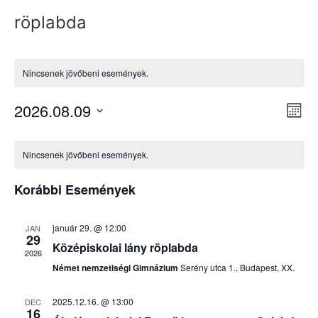
röplabda
Nincsenek jövőbeni események.
Na
Es
2026.08.09
Hóna
Dátum
né
né
kiválasztása.
Események
na
Nincsenek jövőbeni események.
naptár
Korábbi Események
január 29. @ 12:00
JAN
29
Középiskolai lány röplabda
2026
Német nemzetiségi Gimnázium
Serény utca 1., Budapest, XX.
2025.12.16. @ 13:00
DEC
16