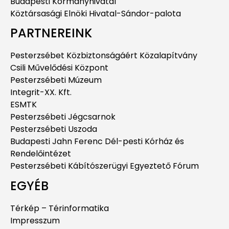
Budapesti Kormányhivatal
Köztársasági Elnöki Hivatal-Sándor-palota
PARTNEREINK
Pesterzsébet Közbiztonságáért Közalapítvány
Csili Művelődési Központ
Pesterzsébeti Múzeum
Integrit-XX. Kft.
ESMTK
Pesterzsébeti Jégcsarnok
Pesterzsébeti Uszoda
Budapesti Jahn Ferenc Dél-pesti Kórház és
Rendelőintézet
Pesterzsébeti Kábítószerügyi Egyeztető Fórum
EGYÉB
Térkép – Térinformatika
Impresszum