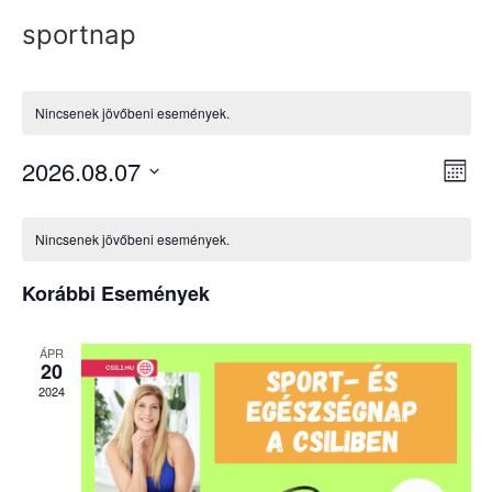
sportnap
Nincsenek jövőbeni események.
Na
Es
2026.08.07
Hóna
Dátum
né
né
kiválasztása.
Események
na
Nincsenek jövőbeni események.
naptár
Korábbi Események
ÁPR
20
2024