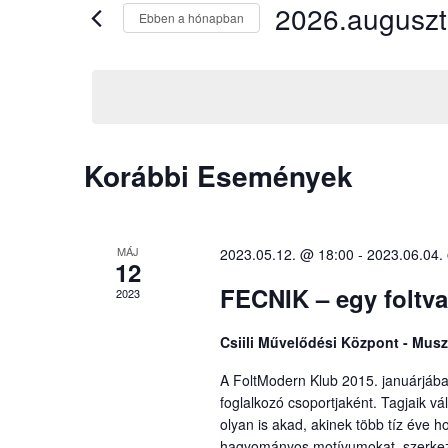
2026.augusz
Ebben a hónapban
Dátum
kiválasztása.
Események
Korábbi Események
naptár
MÁJ
2023.05.12. @ 18:00
-
2023.06.04.
12
FECNIK – egy foltvar
2023
Csiili Művelődési Központ - Mus
A FoltModern Klub 2015. januárjába
foglalkozó csoportjaként. Tagjaik vá
olyan is akad, akinek több tíz éve h
hagyományos motívumokat, szerkezet