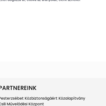
PARTNEREINK
Pesterzsébet Közbiztonságáért Közalapítvány
Csili Művelődési Központ