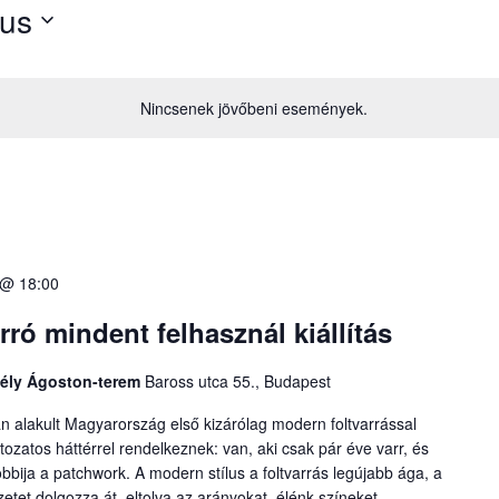
tus
Nincsenek jövőbeni események.
 @ 18:00
ró mindent felhasznál kiállítás
zély Ágoston-terem
Baross utca 55., Budapest
n alakult Magyarország első kizárólag modern foltvarrással
ltozatos háttérrel rendelkeznek: van, aki csak pár éve varr, és
obbija a patchwork. A modern stílus a foltvarrás legújabb ága, a
et dolgozza át, eltolva az arányokat, élénk színeket