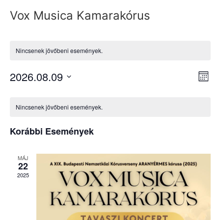
Vox Musica Kamarakórus
Nincsenek jövőbeni események.
Na
Es
2026.08.09
Hóna
Dátum
né
né
kiválasztása.
Események
na
Nincsenek jövőbeni események.
naptár
Korábbi Események
MÁJ
22
2025