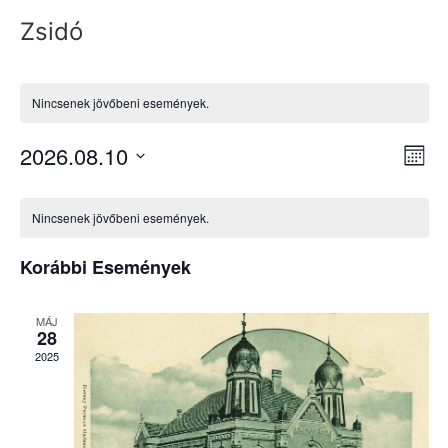
Zsidó
Nincsenek jövőbeni események.
Na
Es
2026.08.10
Hóna
Dátum
né
né
kiválasztása.
Események
na
Nincsenek jövőbeni események.
naptár
Korábbi Események
MÁJ
28
2025