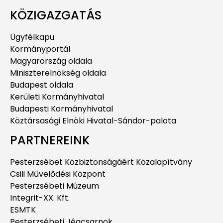
KÖZIGAZGATÁS
Ügyfélkapu
Kormányportál
Magyarország oldala
Miniszterelnökség oldala
Budapest oldala
Kerületi Kormányhivatal
Budapesti Kormányhivatal
Köztársasági Elnöki Hivatal-Sándor-palota
PARTNEREINK
Pesterzsébet Közbiztonságáért Közalapítvány
Csili Művelődési Központ
Pesterzsébeti Múzeum
Integrit-XX. Kft.
ESMTK
Pesterzsébeti Jégcsarnok