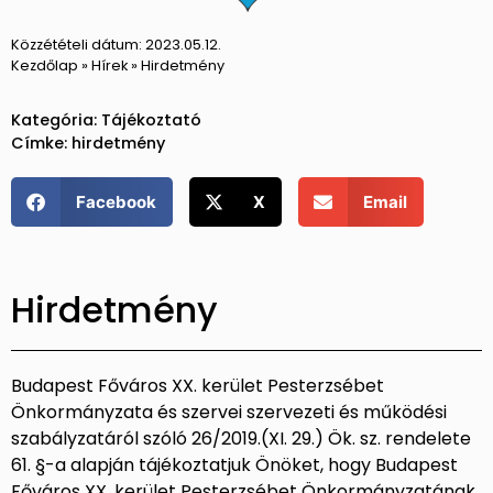
Közzétételi dátum:
2023.05.12.
Kezdőlap
»
Hírek
»
Hirdetmény
Kategória:
Tájékoztató
Címke:
hirdetmény
Facebook
X
Email
Hirdetmény
Budapest Főváros XX. kerület Pesterzsébet
Önkormányzata és szervei szervezeti és működési
szabályzatáról szóló 26/2019.(XI. 29.) Ök. sz. rendelete
61. §-a alapján tájékoztatjuk Önöket, hogy Budapest
Főváros XX. kerület Pesterzsébet Önkormányzatának