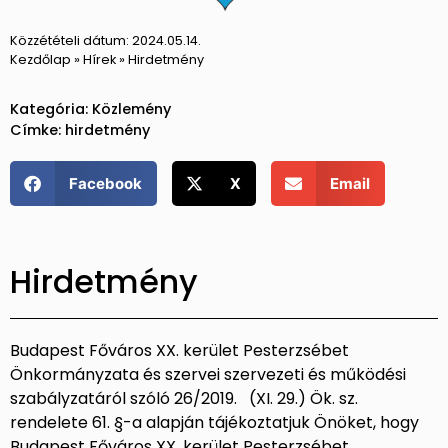
Közzétételi dátum:
2024.05.14.
Kezdőlap
»
Hírek
»
Hirdetmény
Kategória:
Közlemény
Címke:
hirdetmény
Facebook
X
Email
Hirdetmény
Budapest Főváros XX. kerület Pesterzsébet
Önkormányzata és szervei szervezeti és működési
szabályzatáról szóló 26/2019. (XI. 29.) Ök. sz.
rendelete 61. §-a alapján tájékoztatjuk Önöket, hogy
Budapest Főváros XX. kerület Pesterzsébet